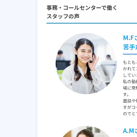
事務・コールセンターで働く
スタッフの声
M.
苦手
もとも
かれて
してい
私の勤
場に常
す。
面談や
すがコ
のでと
A.