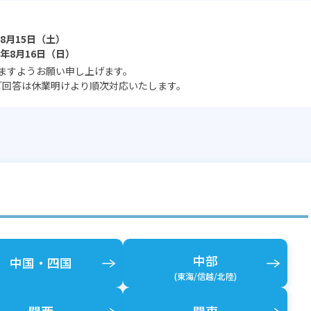
年8月15日（土）
6年8月16日（日）
ますようお願い申し上げます。
るご回答は休業明けより順次対応いたします。
中部
中国
北海道
鳥取県
岐阜県
福岡県
滋賀県
茨城県
・四国
青森県
島根県
静岡県
佐賀県
京都府
栃木県
(東海/信越/北陸)