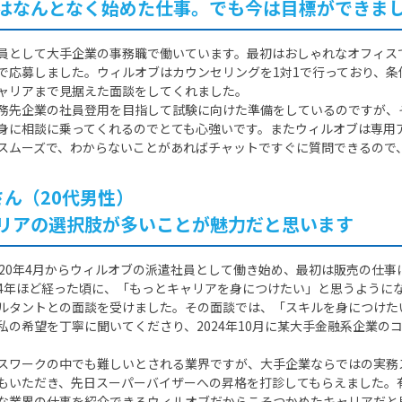
はなんとなく始めた仕事。でも今は目標ができま
員として大手企業の事務職で働いています。最初はおしゃれなオフィス
で応募しました。ウィルオブはカウンセリングを1対1で行っており、
ャリアまで見据えた面談をしてくれました。
務先企業の社員登用を目指して試験に向けた準備をしているのですが、
身に相談に乗ってくれるのでとても心強いです。またウィルオブは専用
スムーズで、わからないことがあればチャットですぐに質問できるので
Mさん（20代男性）
リアの選択肢が多いことが魅力だと思います
020年4月からウィルオブの派遣社員として働き始め、最初は販売の仕事
4年ほど経った頃に、「もっとキャリアを身につけたい」と思うように
ルタントとの面談を受けました。その面談では、「スキルを身につけた
私の希望を丁寧に聞いてくださり、2024年10月に某大手金融系企業の
スワークの中でも難しいとされる業界ですが、大手企業ならではの実務
もいただき、先日スーパーバイザーへの昇格を打診してもらえました。
な業界の仕事を紹介できるウィルオブだからこそつかめたキャリアだと