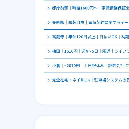
都庁前駅｜時給1600円～｜家賃債務保証会社
桑園駅｜服装自由｜電気契約に関するデータ
高蔵寺｜年休120日以上｜日払いOK｜納期確
梅田│1610円│週4～5日｜駅近│ライフラ
小倉│~2010円│土日祝休み│証券会社にて
完全在宅・ネイルOK｜駐車場システムの受付