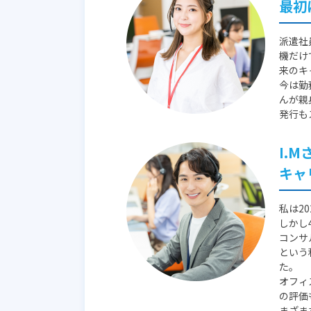
最初
派遣社
機だけ
来のキ
今は勤
んが親
発行も
I.
キャ
私は2
しかし
コンサ
という
た。
オフィ
の評価
まざま