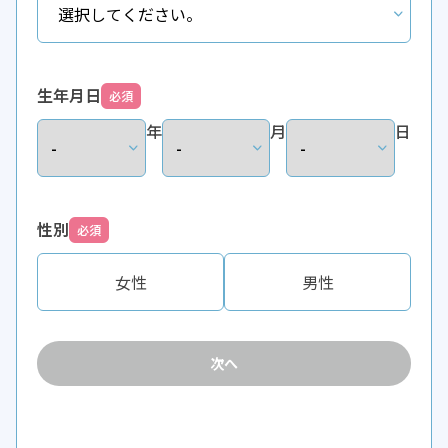
生年月日
必須
年
月
日
性別
必須
女性
男性
次へ