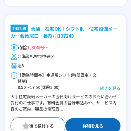
大通│在宅OK│シフト制│住宅設備メー
派遣社員
カー会員窓口│長期/H137243
時給
1,300円～
北海道札幌市中央区
週5
【勤務時間帯】◆通常シフト(時間固定・交
替制)
8:50〜17:50(休憩1:00)
続きを見る
9:40〜18:40(休憩1:00)
大手住宅設備メーカーの会員向けサービスのお問い合わせ
10:00〜19:00(休憩1:00)
受付のお仕事です。有料会員の登録申込みや、サービス内
容のご案内、製品の修理受...
※残業：0〜5時間程度/月
詳細を見る