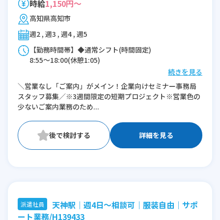
時給
1,150円～
高知県高知市
週2 , 週3 , 週4 , 週5
【勤務時間帯】◆通常シフト(時間固定)
8:55〜18:00(休憩1:05)
続きを見る
※残業：0〜5時間程度/月
＼営業なし「ご案内」がメイン！企業向けセミナー事務局
スタッフ募集／※3週間限定の短期プロジェクト※営業色の
少ないご案内業務のため...
詳細を見る
天神駅｜週4日～相談可｜服装自由｜サポ
派遣社員
ート業務/H139433