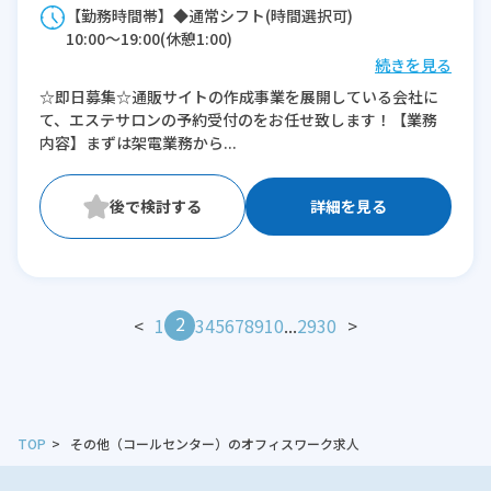
【勤務時間帯】◆通常シフト(時間選択可)
10:00〜19:00(休憩1:00)
続きを見る
※残業：0〜5時間程度/月
☆即日募集☆通販サイトの作成事業を展開している会社に
て、エステサロンの予約受付のをお任せ致します！【業務
内容】まずは架電業務から...
詳細を見る
2
<
1
3
4
5
6
7
8
9
10
...
29
30
>
TOP
その他（コールセンター）のオフィスワーク求人