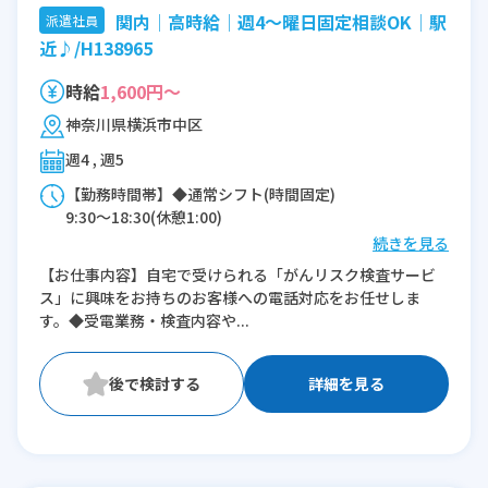
関内│高時給│週4～曜日固定相談OK│駅
派遣社員
近♪/H138965
時給
1,600円～
神奈川県横浜市中区
週4 , 週5
【勤務時間帯】◆通常シフト(時間固定)
9:30〜18:30(休憩1:00)
続きを見る
※残業：1〜10時間程度/月
【お仕事内容】自宅で受けられる「がんリスク検査サービ
※時短：コアタイム 6時間以上であれば相
ス」に興味をお持ちのお客様への電話対応をお任せしま
談可能
す。◆受電業務・検査内容や...
詳細を見る