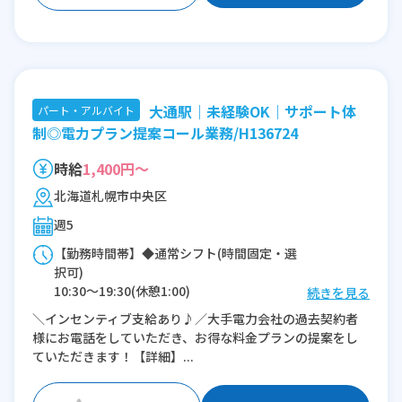
大通駅｜未経験OK｜サポート体
パート・アルバイト
制◎電力プラン提案コール業務/H136724
時給
1,400円～
北海道札幌市中央区
週5
【勤務時間帯】◆通常シフト(時間固定・選
択可)
10:30〜19:30(休憩1:00)
続きを見る
11:30〜19:30(休憩1:00)
＼インセンティブ支給あり♪／大手電力会社の過去契約者
様にお電話をしていただき、お得な料金プランの提案をし
※残業：0〜1時間程度/月
ていただきます！【詳細】...