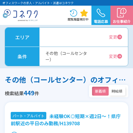
オフィスワークの求人・アルバイト・派遣はコネワク
閲覧履歴
検討中
電話応募
お仕事紹介
エリア
変更
その他（コールセンタ
条件
変更
ー）
その他（コールセンター）のオフィスワーク求人
449
新着順
時給順
検索結果
件
未経験OK◎短期×週2日～！県庁
パート・アルバイト
前駅近の平日のみ勤務/H139708