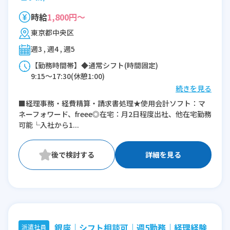
時給
1,800円～
東京都中央区
週3 , 週4 , 週5
【勤務時間帯】◆通常シフト(時間固定)
9:15〜17:30(休憩1:00)
続きを見る
※残業：0〜10時間程度/月
■経理事務・経費精算・請求書処理★使用会計ソフト：マ
※時短：10:00～16:00コアタイム
ネーフォワード、freee◎在宅：月2日程度出社、他在宅勤務
可能└入社から1...
詳細を見る
銀座｜シフト相談可｜週5勤務｜経理経験
派遣社員