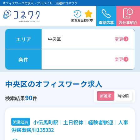
オフィスワークの求人・アルバイト・派遣はコネワク
閲覧履歴
検討中
電話応募
お仕事紹介
エリア
中央区
変更
条件
変更
中央区のオフィスワーク求人
90
新着順
時給順
検索結果
件
小伝馬町駅｜土日祝休｜経験者歓迎｜人事
派遣社員
労務事務/H135332