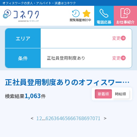
オフィスワークの求人・アルバイト・派遣はコネワク
閲覧履歴
検討中
電話応募
お仕事紹介
エリア
変更
条件
正社員登用制度あり
変更
正社員登用制度ありのオフィスワーク求人
1,063
新着順
時給順
検索結果
件
<
1
2
...
62
63
64
65
66
67
68
69
70
71
>