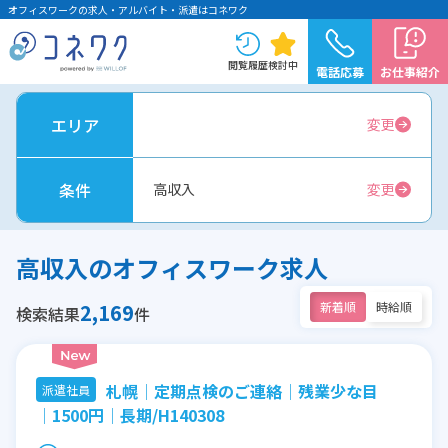
オフィスワークの求人・アルバイト・派遣はコネワク
閲覧履歴
検討中
電話応募
お仕事紹介
エリア
変更
条件
高収入
変更
高収入のオフィスワーク求人
2,169
新着順
時給順
検索結果
件
札幌│定期点検のご連絡│残業少な目
派遣社員
│1500円│長期/H140308