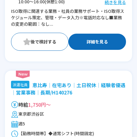
10:00〜16:00(休憩1:00)
続きを見る
10:00〜17:00(休憩1:00)
ISO取得に関連する業務・社員の業務サポート・ISO取得ス
ケジュール策定、管理・データ入力※電話対応なし■業務
※残業：0時間程度/月
の変更の範囲：なし...
※時短：10:00～16：00
詳細を見る
恵比寿│在宅あり│土日祝休│経験者優遇
派遣社員
│営業事務│長期/H140276
時給
1,750円～
東京都渋谷区
週5
【勤務時間帯】◆通常シフト(時間固定)