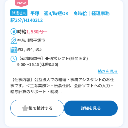
平塚│週3/時短OK│高時給│経理事務│
派遣社員
駅3分/H140312
時給
1,550円～
神奈川県平塚市
週3 , 週4 , 週5
【勤務時間帯】◆通常シフト(時間固定)
9:00〜16:15(休憩0:50)
続きを見る
※残業：1〜10時間程度/月
【仕事内容】公益法人での経理・事務アシスタントのお仕
※時短：希望によって時短相談可能
事です。＜主な業務＞・伝票仕訳、会計ソフトへの入力・
※コアタイム無し
給与計算のサポート・納税...
詳細を見る