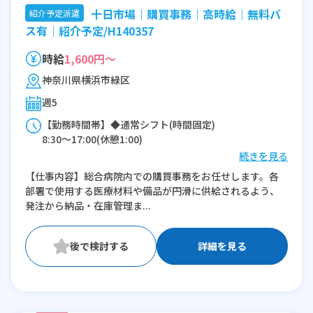
十日市場│購買事務│高時給│無料バ
紹介予定派遣
ス有│紹介予定/H140357
時給
1,600円～
神奈川県横浜市緑区
週5
【勤務時間帯】◆通常シフト(時間固定)
8:30〜17:00(休憩1:00)
続きを見る
※残業：1〜10時間程度/月
【仕事内容】総合病院内での購買事務をお任せします。各
部署で使用する医療材料や備品が円滑に供給されるよう、
発注から納品・在庫管理ま...
詳細を見る