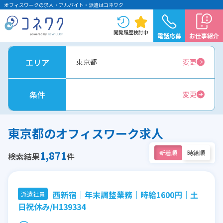
オフィスワークの求人・アルバイト・派遣はコネワク
閲覧履歴
検討中
電話応募
お仕事紹介
エリア
東京都
変更
条件
変更
東京都のオフィスワーク求人
1,871
新着順
時給順
検索結果
件
西新宿｜年末調整業務｜時給1600円｜土
派遣社員
日祝休み/H139334