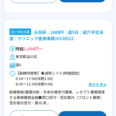
五反田│1600円│週5日│紹介予定派
紹介予定派遣
遣│クリニック医療事務/H139212
時給
1,600円～
東京都品川区
週5
【勤務時間帯】◆通常シフト(時間固定)
8:30〜17:00(休憩1:00)
8:30〜12:30(休憩0:00)
続きを見る
医療事務/健康診断・外来診療受付業務、レセプト業務関連
※残業：0〜10時間程度/月
する事務業務全般■窓口受付・受診案内（フロント業務）
受診者の受付・案内:来...