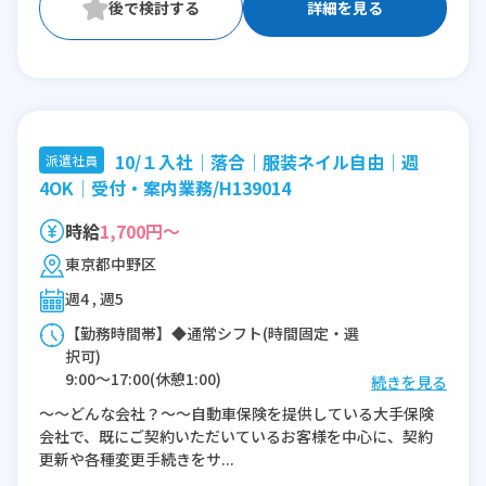
詳細を見る
10/１入社│落合│服装ネイル自由│週
派遣社員
4OK│受付・案内業務/H139014
時給
1,700円～
東京都中野区
週4 , 週5
【勤務時間帯】◆通常シフト(時間固定・選
択可)
9:00〜17:00(休憩1:00)
続きを見る
～～どんな会社？～～自動車保険を提供している大手保険
※残業：0〜10時間程度/月
会社で、既にご契約いただいているお客様を中心に、契約
※時短：◆時短相談可能：10時-16時、11-
更新や各種変更手続きをサ...
17時など