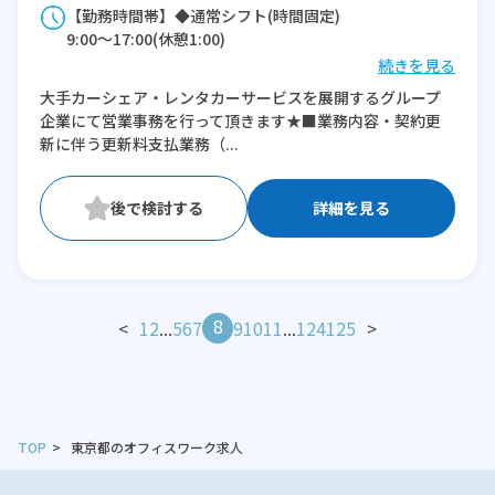
【勤務時間帯】◆通常シフト(時間固定)
9:00〜17:00(休憩1:00)
続きを見る
※残業：0〜5時間程度/月
大手カーシェア・レンタカーサービスを展開するグループ
企業にて営業事務を行って頂きます★■業務内容・契約更
新に伴う更新料支払業務（...
詳細を見る
8
<
1
2
...
5
6
7
9
10
11
...
124
125
>
TOP
東京都のオフィスワーク求人