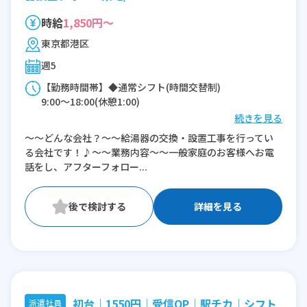
時給
1,850円～
東京都港区
週5
【勤務時間帯】◆通常シフト(時間交替制)
9:00〜18:00(休憩1:00)
続きを見る
※残業：0〜10時間程度/月
～～どんな会社？～～給湯器の交換・設置工事を行ってい
る会社です！♪～～業務内容～～一般家庭のお客様へお電
話をし、アフターフォロー...
詳細を見る
初台｜1550円｜受信OP｜駅チカ｜シフト
派遣社員