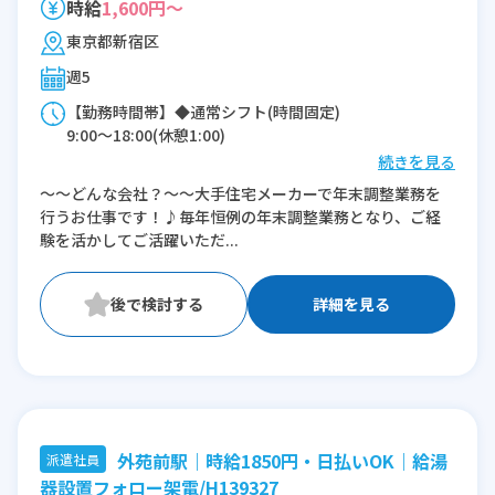
時給
1,600円～
東京都新宿区
週5
【勤務時間帯】◆通常シフト(時間固定)
9:00〜18:00(休憩1:00)
続きを見る
※残業：10〜20時間程度/月
～～どんな会社？～～大手住宅メーカーで年末調整業務を
行うお仕事です！♪毎年恒例の年末調整業務となり、ご経
験を活かしてご活躍いただ...
詳細を見る
外苑前駅｜時給1850円・日払いOK｜給湯
派遣社員
器設置フォロー架電/H139327