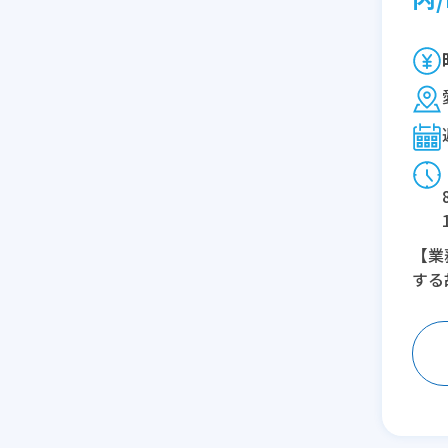
【業
する