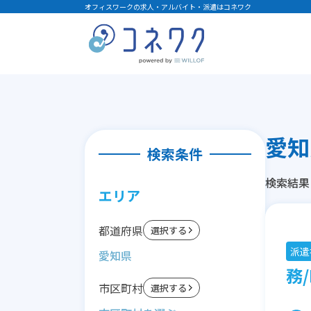
オフィスワークの求人・アルバイト・派遣はコネワク
愛知
検索条件
検索結果
エリア
都道府県
選択する
派遣
愛知県
務/
市区町村
選択する