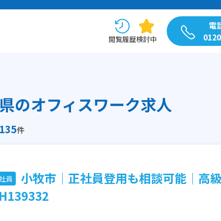
電
0120
閲覧履歴
検討中
県のオフィスワーク求人
135
件
小牧市│正社員登用も相談可能│高
社員
H139332