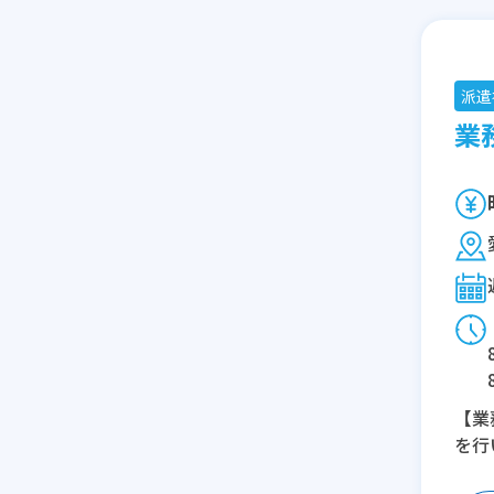
派遣
業務
【業
を行