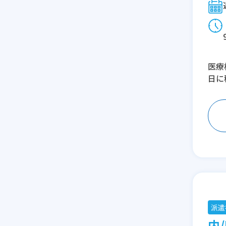
医療
日に
派遣
内/