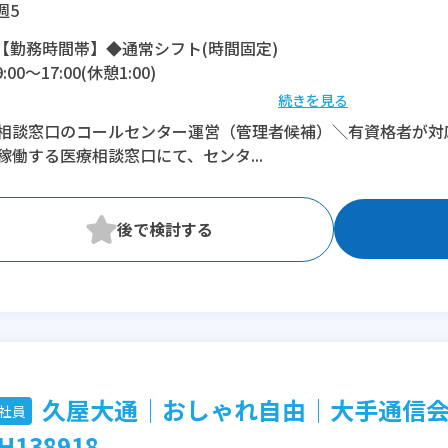
週5
【勤務時間帯】◆通常シフト(時間固定)
9:00〜17:00(休憩1:00)
続きを見る
※残業：5〜10時間程度/月
相談窓口のコールセンター運営（管理者候補）＼有資格者が対
稼働する医療相談窓口にて、センタ...
久屋大通│おしゃれ自由│大手通信
社員
H138918