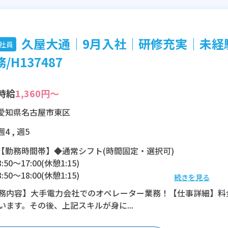
久屋大通│9月入社│研修充実│未経
社員
/H137487
時給
1,360円～
愛知県名古屋市東区
週4 , 週5
【勤務時間帯】◆通常シフト(時間固定・選択可)
8:50〜17:00(休憩1:15)
8:50〜18:00(休憩1:15)
続きを見る
9:50〜18:00(休憩1:15)
務内容】大手電力会社でのオペレーター業務！【仕事詳細】料
9:50〜19:00(休憩1:15)
います。その後、上記スキルが身に...
※残業：0〜5時間程度/月