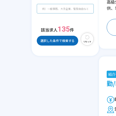
高級
供、
135
該当求人
件
選択した条件で検索する
リセット
紹介
勤/