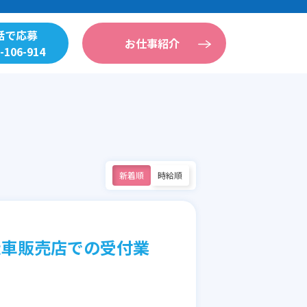
話で応募
お仕事紹介
-106-914
新着順
時給順
級車販売店での受付業