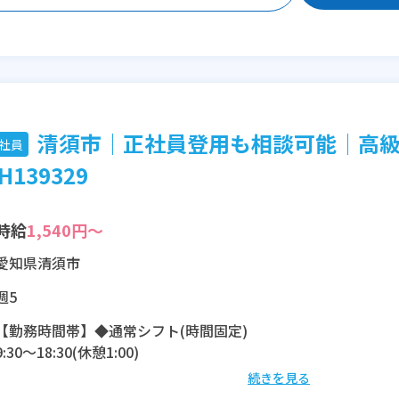
清須市│正社員登用も相談可能│高
社員
H139329
時給
1,540円～
愛知県清須市
週5
【勤務時間帯】◆通常シフト(時間固定)
9:30〜18:30(休憩1:00)
続きを見る
※残業：0〜10時間程度/月