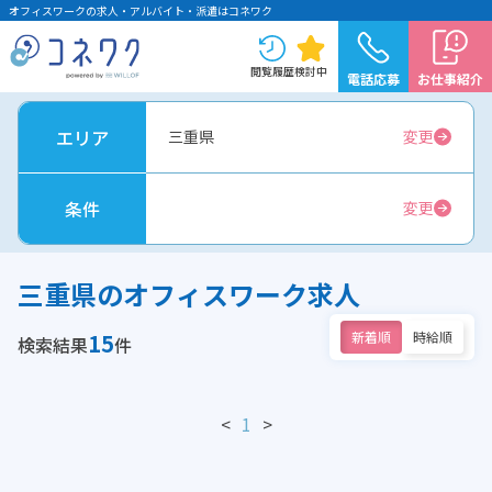
オフィスワークの求人・アルバイト・派遣はコネワク
閲覧履歴
検討中
電話応募
お仕事紹介
エリア
三重県
変更
条件
変更
三重県のオフィスワーク求人
15
新着順
時給順
検索結果
件
<
1
>