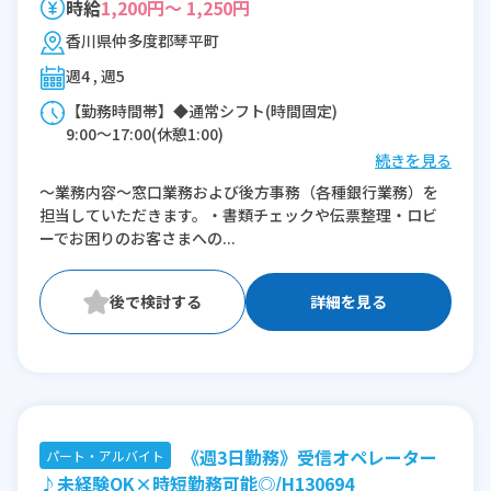
時給
1,200円～ 1,250円
香川県仲多度郡琴平町
週4 , 週5
【勤務時間帯】◆通常シフト(時間固定)
9:00〜17:00(休憩1:00)
続きを見る
※残業：0〜5時間程度/月
～業務内容～窓口業務および後方事務（各種銀行業務）を
※時短：9:00～14:00など、時短のご相談も
担当していただきます。・書類チェックや伝票整理・ロビ
可能でございます。
ーでお困りのお客さまへの...
詳細を見る
《週3日勤務》受信オペレーター
パート・アルバイト
♪未経験OK×時短勤務可能◎/H130694