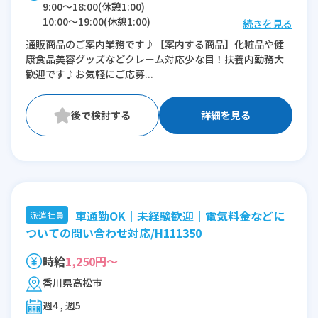
9:00〜18:00(休憩1:00)
10:00〜19:00(休憩1:00)
続きを見る
11:00〜20:00(休憩1:00)
通販商品のご案内業務です♪【案内する商品】化粧品や健
康食品美容グッズなどクレーム対応少な目！扶養内勤務大
※残業：0〜10時間程度/月
歓迎です♪お気軽にご応募...
※時短：9時~20時の間で5h等、ご希望によ
り相談可
詳細を見る
車通勤OK｜未経験歓迎｜電気料金などに
派遣社員
ついての問い合わせ対応/H111350
時給
1,250円～
香川県高松市
週4 , 週5