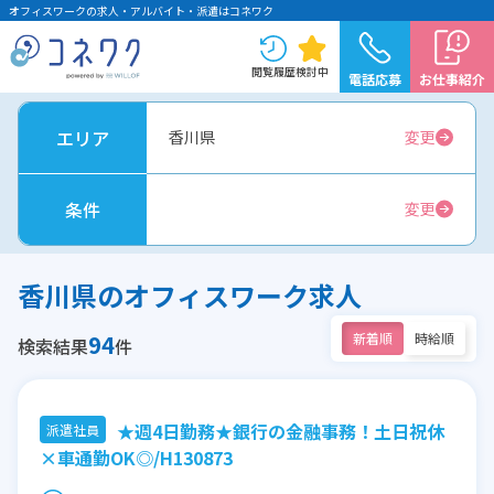
オフィスワークの求人・アルバイト・派遣はコネワク
閲覧履歴
検討中
電話応募
お仕事紹介
エリア
香川県
変更
条件
変更
香川県のオフィスワーク求人
94
新着順
時給順
検索結果
件
★週4日勤務★銀行の金融事務！土日祝休
派遣社員
×車通勤OK◎/H130873