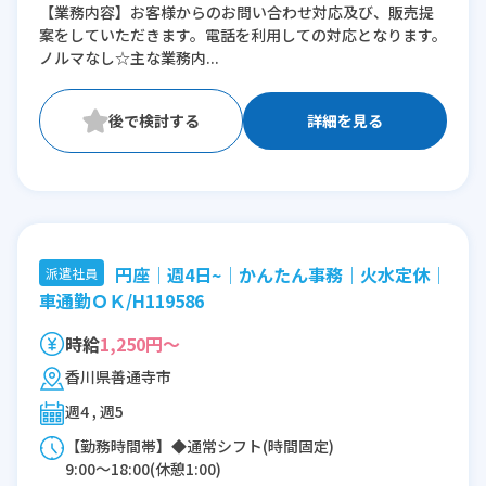
【業務内容】お客様からのお問い合わせ対応及び、販売提
※時短：9時~17時等、希望により相談可能
案をしていただきます。電話を利用しての対応となります。
☆
ノルマなし☆主な業務内...
詳細を見る
円座│週4日~│かんたん事務│火水定休│
派遣社員
車通勤ＯＫ/H119586
時給
1,250円～
香川県善通寺市
週4 , 週5
【勤務時間帯】◆通常シフト(時間固定)
9:00〜18:00(休憩1:00)