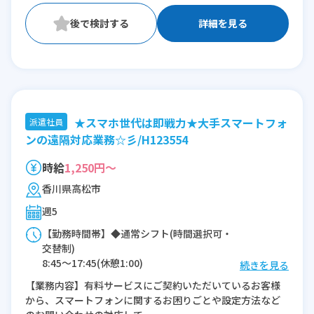
詳細を見る
★スマホ世代は即戦力★大手スマートフォ
派遣社員
ンの遠隔対応業務☆彡/H123554
時給
1,250円～
香川県高松市
週5
【勤務時間帯】◆通常シフト(時間選択可・
交替制)
8:45〜17:45(休憩1:00)
続きを見る
11:15〜20:15(休憩1:00)
【業務内容】有料サービスにご契約いただいているお客様
から、スマートフォンに関するお困りごとや設定方法など
※残業：5時間程度/月