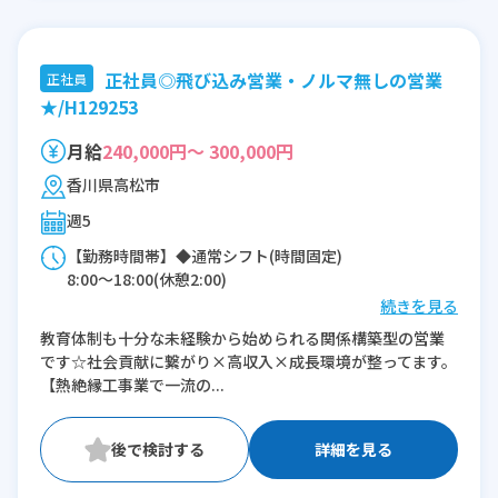
正社員◎飛び込み営業・ノルマ無しの営業
正社員
★/H129253
月給
240,000円～ 300,000円
香川県高松市
週5
【勤務時間帯】◆通常シフト(時間固定)
8:00〜18:00(休憩2:00)
続きを見る
※残業：0〜20時間程度/月
教育体制も十分な未経験から始められる関係構築型の営業
です☆社会貢献に繋がり×高収入×成長環境が整ってます。
【熱絶縁工事業で一流の...
詳細を見る