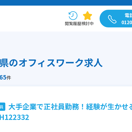
電
0120
閲覧履歴
検討中
県のオフィスワーク求人
65
件
大手企業で正社員勤務！経験が生かせ
員
H122332