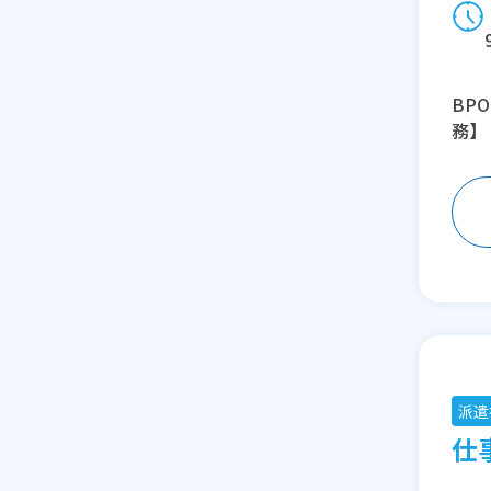
BP
務】
派遣
仕事