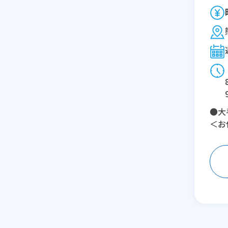
●大
＜お