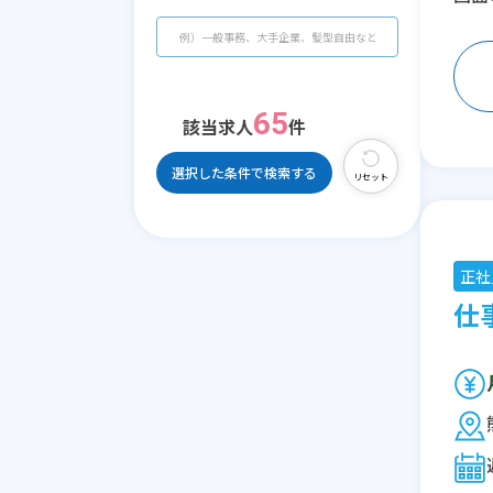
65
該当求人
件
選択した条件で検索する
リセット
正社
仕事