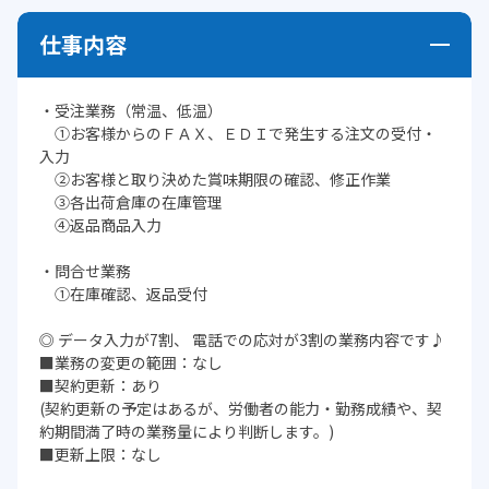
仕事内容
・受注業務（常温、低温）
①お客様からのＦＡＸ、ＥＤＩで発生する注文の受付・
入力
②お客様と取り決めた賞味期限の確認、修正作業
③各出荷倉庫の在庫管理
④返品商品入力
・問合せ業務
①在庫確認、返品受付
◎ データ入力が7割、 電話での応対が3割の業務内容です♪
■業務の変更の範囲：なし
■契約更新：あり
(契約更新の予定はあるが、労働者の能力・勤務成績や、契
約期間満了時の業務量により判断します。)
■更新上限：なし