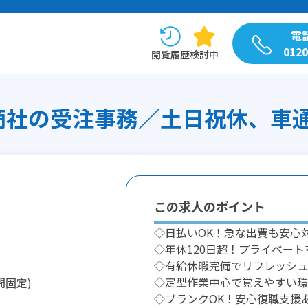
電
0120
閲覧履歴
検討中
社の受注事務／土日祝休、車通勤可
この求人のポイント
◇日払いOK！急な出費も安心
◇年休120日超！プライベート
◇有給休暇完備でリフレッシュ
◇定型作業中心で覚えやすい環
間固定)
◇ブランクOK！安心復職支援