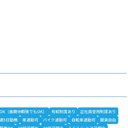
OK（長期休暇後でもOK）
有給制度あり
正社員登用制度あり
週5日勤務
車通勤可
バイク通勤可
自転車通勤可
服装自由