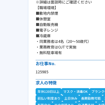
※詳細は面談時にご確認ください
【職場環境】
■敷地内禁煙
■休憩室
■自動販売機
■電子レンジ
■冷蔵庫
・同業務者は4名（20～50歳代）
・業務教育はOJTで実施
・無料駐車場有
お仕事No.
125985
求人の特徴
年休120日以上
マスク・消毒OK
ブランク
前払い制度あり
土日休み
長期勤務可能