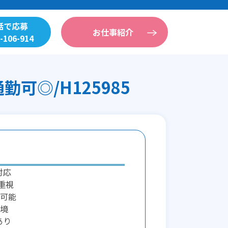
話で応募
お仕事紹介
-106-914
◎/H125985
対応
重視
可能
境
あり