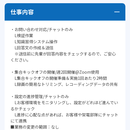
仕事内容
・お問い合わせ対応/チャットのみ
L検証作業
L知識習得システム操作
L回答文の作成＆送信
※送信前に先輩が回答内容をチェックするので、ご安心
ください。
・集合キックオフの開催/週2回開催@Zoom使用
L集合キックオフの開催準備＆実施1回あたり2時間
L録画の簡易なトリミング、レコーディングデータの共有
・設定の進捗管理/チャットのみ
Lお客様環境をモニタリングし、設定がどれほど進んでい
るかチェック
L進捗に心配な点があれば、お客様や架電部隊にチャット
にて連携
■業務の変更の範囲：なし