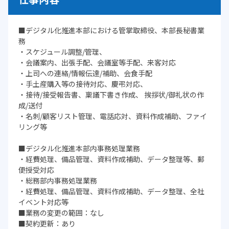
■デジタル化推進本部における管掌取締役、本部長秘書業
務
・スケジュール調整/管理、
・会議案内、出張手配、会議室等手配、来客対応
・上司への連絡/情報伝達/補助、会食手配
・手土産購入等の接待対応、慶弔対応、
・接待/接受報告書、稟議下書き作成、 挨拶状/御礼状の作
成/送付
・名刺/顧客リスト管理、電話応対、資料作成補助、ファイ
リング等
■デジタル化推進本部内事務処理業務
・経費処理、備品管理、資料作成補助、データ整理等、郵
便授受対応
・総務部内事務処理業務
・経費処理、備品管理、資料作成補助、データ整理、全社
イベント対応等
■業務の変更の範囲：なし
■契約更新：あり