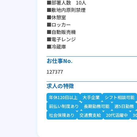
■部署人数 10人
■敷地内原則禁煙
■休憩室
■ロッカー
■自動販売機
■電子レンジ
■冷蔵庫
お仕事No.
127377
求人の特徴
年休120日以上
大手企業
シフト相談可能
前払い制度あり
長期勤務可能
週5日勤務
社会保険あり
交通費支給
20代活躍中
3