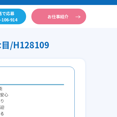
話で応募
お仕事紹介
-106-914
H128109
能
安心
り
迎
る