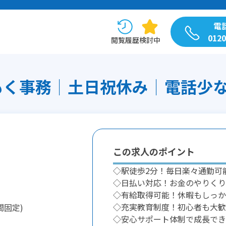
電
0120
閲覧履歴
検討中
もく事務│土日祝休み│電話少な目/
この求人のポイント
◇駅徒歩2分！毎日楽々通勤可
◇日払い対応！お金のやりくり
◇有給取得可能！休暇もしっか
◇充実教育制度！初心者も大歓
間固定)
◇安心サポート体制で成長でき