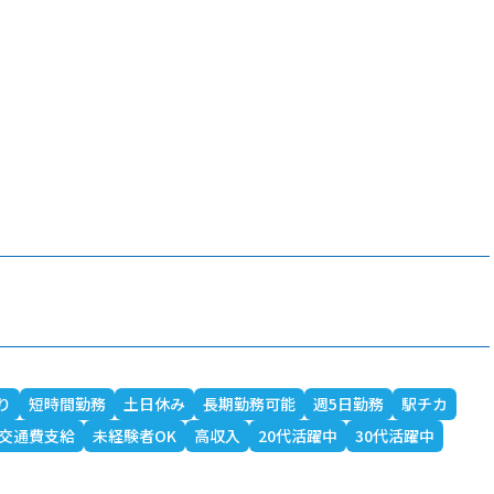
り
短時間勤務
土日休み
長期勤務可能
週5日勤務
駅チカ
交通費支給
未経験者OK
高収入
20代活躍中
30代活躍中