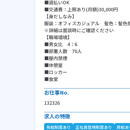
■週払いOK
■交通費：上限あり(月額)30,000円
【身だしなみ】
服装：オフィスカジュアル 髪色：髪色
※詳細は面談時にご確認ください
【職場環境】
■男女比 4：6
■部署人数 70人
■屋内禁煙
■休憩室
■ロッカー
■食堂
お仕事No.
132326
求人の特徴
有給制度あり
正社員登用制度あり
昇給あ