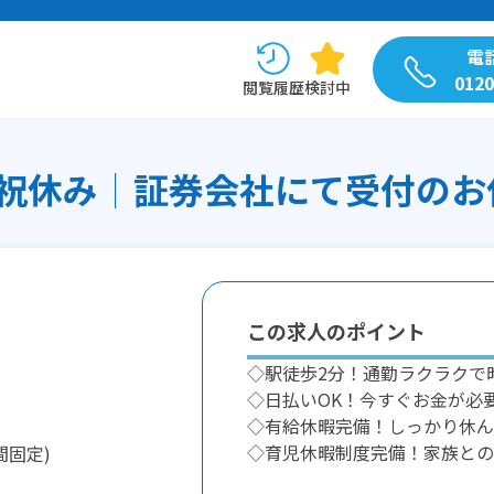
電
0120
閲覧履歴
検討中
日祝休み│証券会社にて受付のお仕事
この求人のポイント
◇駅徒歩2分！通勤ラクラクで
◇日払いOK！今すぐお金が必
◇有給休暇完備！しっかり休ん
◇育児休暇制度完備！家族との
間固定)