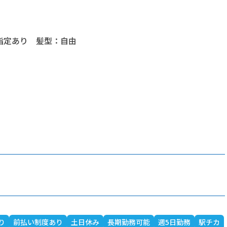
指定あり 髪型：自由
り
前払い制度あり
土日休み
長期勤務可能
週5日勤務
駅チカ