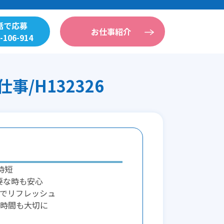
話で応募
お仕事紹介
-106-914
/H132326
時短
要な時も安心
でリフレッシュ
時間も大切に