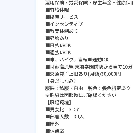
雇用保険・労災保険・厚生年金・健康保
■有給休暇
■優待サービス
■インセンティブ
■教育体制あり
■昇給あり
■日払いOK
■週払いOK
■車、バイク、自転車通勤OK
■阿蘇高原線 東海学園前駅から車で10分
■交通費：上限あり(月額)30,000円
【身だしなみ】
服装：私服・自由 髪色：髪色指定あり
※詳細は面談時にご確認ください
【職場環境】
■男女比 3：7
■部署人数 30人
■屋外
■休憩室