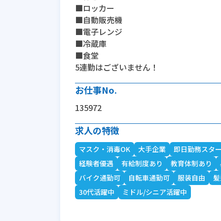
■ロッカー
■自動販売機
■電子レンジ
■冷蔵庫
■食堂
5連勤はございません！
お仕事No.
135972
求人の特徴
マスク・消毒OK
大手企業
即日勤務スタ
経験者優遇
有給制度あり
教育体制あり
バイク通勤可
自転車通勤可
服装自由
髪
30代活躍中
ミドル/シニア活躍中