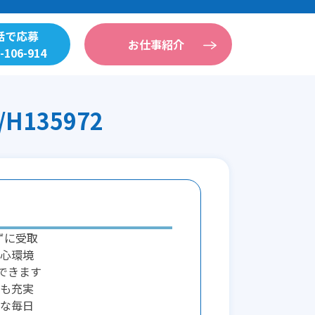
話で応募
お仕事紹介
-106-914
135972
ずに受取
心環境
できます
も充実
な毎日