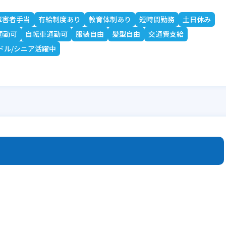
障害者手当
有給制度あり
教育体制あり
短時間勤務
土日休み
通勤可
自転車通勤可
服装自由
髪型自由
交通費支給
ドル/シニア活躍中
。