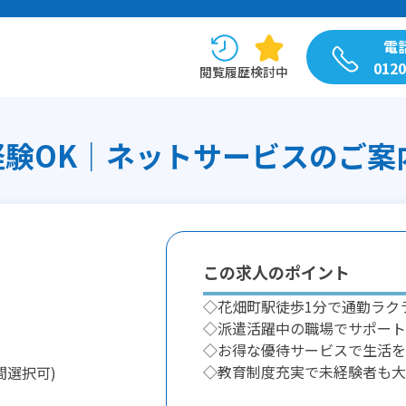
電
0120
閲覧履歴
検討中
験OK｜ネットサービスのご案内/
この求人のポイント
◇花畑町駅徒歩1分で通勤ラク
◇派遣活躍中の職場でサポート
◇お得な優待サービスで生活を
◇教育制度充実で未経験者も大
間選択可)