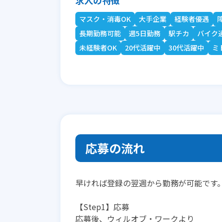
求人の特徴
マスク・消毒OK
大手企業
経験者優遇
長期勤務可能
週5日勤務
駅チカ
バイク
未経験者OK
20代活躍中
30代活躍中
ミ
応募の流れ
早ければ登録の翌週から勤務が可能です
【Step1】応募
応募後、ウィルオブ・ワークより