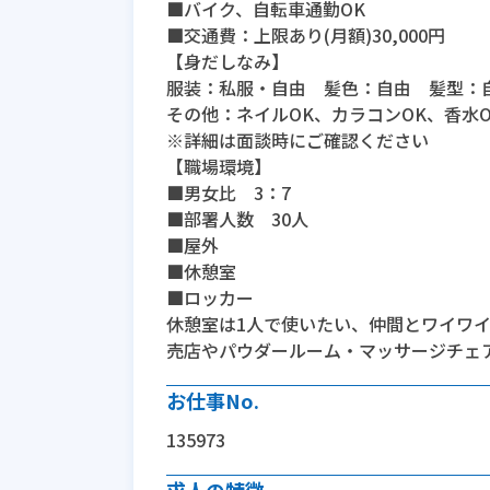
■バイク、自転車通勤OK
■交通費：上限あり(月額)30,000円
【身だしなみ】
服装：私服・自由 髪色：自由 髪型：
その他：ネイルOK、カラコンOK、香水
※詳細は面談時にご確認ください
【職場環境】
■男女比 3：7
■部署人数 30人
■屋外
■休憩室
■ロッカー
休憩室は1人で使いたい、仲間とワイワ
売店やパウダールーム・マッサージチェ
お仕事No.
135973