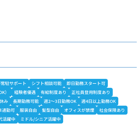
が常駐サポート
シフト相談可能
即日勤務スタート可
OK）
経験者優遇
有給制度あり
正社員登用制度あり
休み
長期勤務可能
週2～3日勤務OK
週4日以上勤務OK
車通勤可
服装自由
髪型自由
オフィスが禁煙
社会保険あり
0代活躍中
ミドル/シニア活躍中