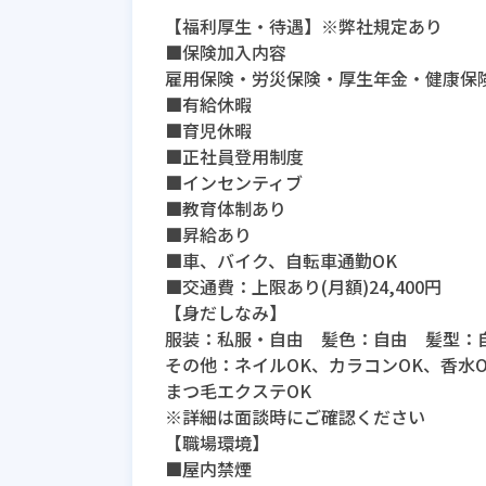
【福利厚生・待遇】※弊社規定あり
■保険加入内容
雇用保険・労災保険・厚生年金・健康保
■有給休暇
■育児休暇
■正社員登用制度
■インセンティブ
■教育体制あり
■昇給あり
■車、バイク、自転車通勤OK
■交通費：上限あり(月額)24,400円
【身だしなみ】
服装：私服・自由 髪色：自由 髪型：
その他：ネイルOK、カラコンOK、香水
まつ毛エクステOK
※詳細は面談時にご確認ください
【職場環境】
■屋内禁煙