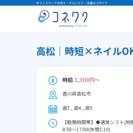
オフィスワークの求人・アルバイト・派遣はコネワク
高松｜時短×ネイルOK
時給
1,300円～
香川県高松市
週3 , 週4 , 週5
【勤務時間帯】◆通常シフト(時
8:50〜17:00(休憩1:10)