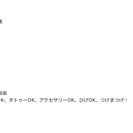
険
自由
OK、タトゥーOK、アクセサリーOK、ひげOK、つけまつげ・