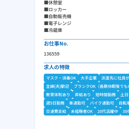
■休憩室
■ロッカー
■自動販売機
■電子レンジ
■冷蔵庫
お仕事No.
136559
求人の特徴
マスク・消毒OK
大手企業
派遣先に社員
主婦(夫)歓迎
ブランクOK（長期休暇後でも
教育体制あり
昇給あり
短時間勤務
土日
週5日勤務
車通勤可
バイク通勤可
自転
交通費支給
未経験者OK
20代活躍中
3