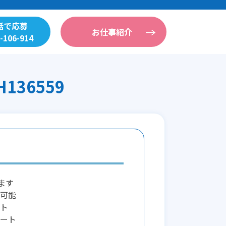
話で応募
お仕事紹介
-106-914
36559
ます
可能
ト
ート