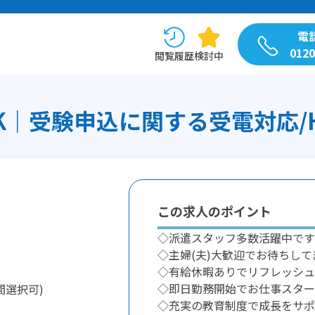
電
0120
閲覧履歴
検討中
｜受験申込に関する受電対応/H1
この求人のポイント
◇派遣スタッフ多数活躍中です
◇主婦(夫)大歓迎でお待ちして
◇有給休暇ありでリフレッシュ
◇即日勤務開始でお仕事スター
間選択可)
◇充実の教育制度で成長をサポ