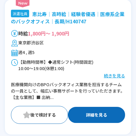
恵比寿│高時給│経験者優遇│医療系企業
派遣社員
のバックオフィス│長期/H140747
時給
1,800円～ 1,900円
東京都渋谷区
週4 , 週5
【勤務時間帯】◆通常シフト(時間固定)
10:00〜19:00(休憩1:00)
続きを見る
※残業：10〜15時間程度/月
医療機関向けのBPOバックオフィス業務を担当するチーム
※時短：9時出勤や18時あがりなど多少の前
の一員として、幅広い事務サポートを行っていただきます。
後はご相談可能
【主な業務】■ 出納...
詳細を見る