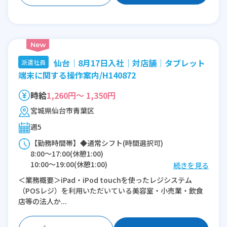
16:00〜翌1:00(休憩1:00)
※残業：5〜10時間程度/月
仙台│8月17日入社│対店舗│タブレット
派遣社員
端末に関する操作案内/H140872
時給
1,260円～ 1,350円
宮城県仙台市青葉区
週5
【勤務時間帯】◆通常シフト(時間選択可)
8:00〜17:00(休憩1:00)
10:00〜19:00(休憩1:00)
続きを見る
13:00〜22:00(休憩1:00)
＜業務概要＞iPad・iPod touchを使ったレジシステム
（POSレジ）を利用いただいている美容室・小売業・飲食
※残業：0〜5時間程度/月
店等の法人か...