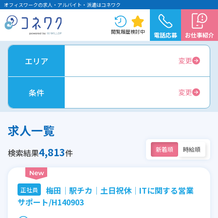
オフィスワークの求人・アルバイト・派遣はコネワク
閲覧履歴
検討中
電話応募
お仕事紹介
エリア
変更
条件
変更
求人一覧
4,813
新着順
時給順
検索結果
件
梅田│駅チカ│土日祝休│ITに関する営業
正社員
サポート/H140903