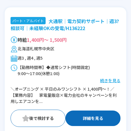
大通駅｜電力契約サポート｜週3?
パート・アルバイト
相談可｜未経験OKの受電/H136222
時給
1,400円～ 1,500円
北海道札幌市中央区
週3 , 週4 , 週5
【勤務時間帯】◆通常シフト(時間固定)
9:00〜17:00(休憩1:00)
続きを見る
※残業：0〜1時間程度/月
＼オープニング × 平日のみワンシフト × 1,400円～！／
※時短：時短勤務相談ください！（10:00～
【業務内容】 家電量販店×電力会社のキャンペーンを利
17:00等）
用しエアコンを...
詳細を見る