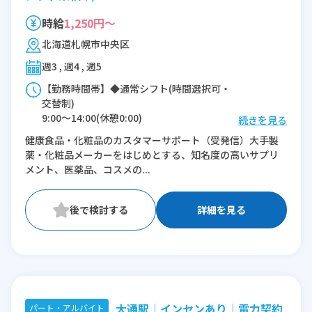
時給
1,250円～
北海道札幌市中央区
週3 , 週4 , 週5
【勤務時間帯】◆通常シフト(時間選択可・
交替制)
9:00〜14:00(休憩0:00)
続きを見る
9:00〜17:00(休憩1:00)
健康食品・化粧品のカスタマーサポート（受発信）大手製
10:00〜16:00(休憩1:00)
薬・化粧品メーカーをはじめとする、知名度の高いサプリ
12:00〜21:00(休憩1:00)
メント、医薬品、コスメの...
12:00〜20:00(休憩1:00)
14:00〜20:00(休憩1:00)
17:00〜21:00(休憩0:00)
詳細を見る
18:00〜21:00(休憩0:00)
※残業：0〜3時間程度/月
※時短：柔軟に対応可能ですので、まずはご
相談ください
大通駅｜インセンあり｜電力契約
パート・アルバイト