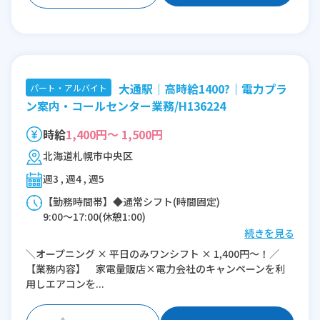
大通駅｜高時給1400?｜電力プラ
パート・アルバイト
ン案内・コールセンター業務/H136224
時給
1,400円～ 1,500円
北海道札幌市中央区
週3 , 週4 , 週5
【勤務時間帯】◆通常シフト(時間固定)
9:00〜17:00(休憩1:00)
続きを見る
※残業：0〜1時間程度/月
＼オープニング × 平日のみワンシフト × 1,400円～！／
※時短：時短勤務相談ください！（10:00～
【業務内容】 家電量販店×電力会社のキャンペーンを利
17:00等）
用しエアコンを...