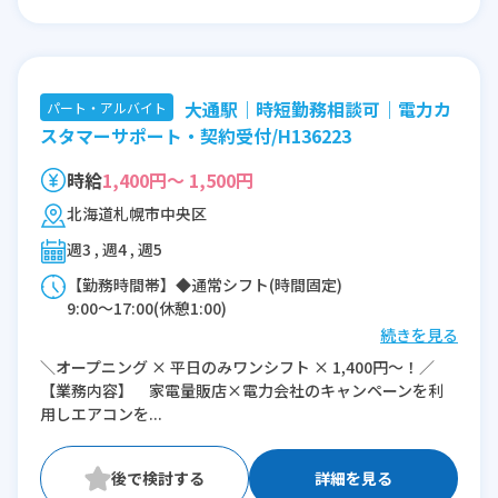
大通駅｜時短勤務相談可｜電力カ
パート・アルバイト
スタマーサポート・契約受付/H136223
時給
1,400円～ 1,500円
北海道札幌市中央区
週3 , 週4 , 週5
【勤務時間帯】◆通常シフト(時間固定)
9:00〜17:00(休憩1:00)
続きを見る
※残業：0〜1時間程度/月
＼オープニング × 平日のみワンシフト × 1,400円～！／
※時短：時短勤務相談ください！（10:00～
【業務内容】 家電量販店×電力会社のキャンペーンを利
17:00等）
用しエアコンを...
詳細を見る