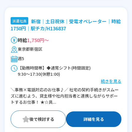
新宿｜土日祝休｜受電オペレーター｜時給
派遣社員
1750円｜駅チカ/H136837
時給
1,750円～
東京都新宿区
週5
【勤務時間帯】◆通常シフト(時間固定)
9:30〜17:30(休憩1:00)
続きを見る
※残業：0〜10時間程度/月
＼事務×電話対応のお仕事♪／ 社宅の契約手続きがスムー
ズに進むよう、貸主様や社内担当者と連携しながらサポー
トするお仕事！ ★☆具...
詳細を見る