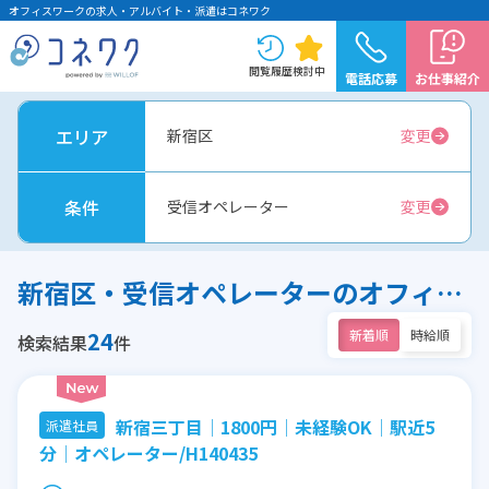
オフィスワークの求人・アルバイト・派遣はコネワク
閲覧履歴
検討中
電話応募
お仕事紹介
エリア
新宿区
変更
条件
受信オペレーター
変更
新宿区・受信オペレーターのオフィスワーク求人
24
新着順
時給順
検索結果
件
新宿三丁目│1800円│未経験OK│駅近5
派遣社員
分│オペレーター/H140435