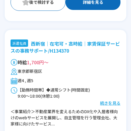
詳細を見る
西新宿｜在宅可・高時給｜家賃保証サービ
派遣社員
スの事務サポート/H134370
時給
1,700円～
東京都新宿区
週4 , 週5
【勤務時間帯】◆通常シフト(時間固定)
9:00〜18:00(休憩1:00)
続きを見る
※残業：0〜10時間程度/月
＜事業紹介＞不動産業界を変えるためのDX化や入居者様向
※時短：6.5時間以上
けのwebサービスを展開し、自主管理を行う管理会社、大
家様に向けたサービス...