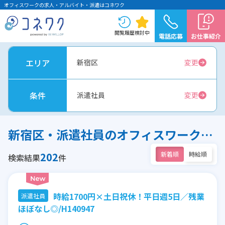
オフィスワークの求人・アルバイト・派遣はコネワク
閲覧履歴
検討中
電話応募
お仕事紹介
エリア
新宿区
変更
条件
派遣社員
変更
新宿区・派遣社員のオフィスワーク求人
202
新着順
時給順
検索結果
件
時給1700円×土日祝休！平日週5日／残業
派遣社員
ほぼなし◎/H140947