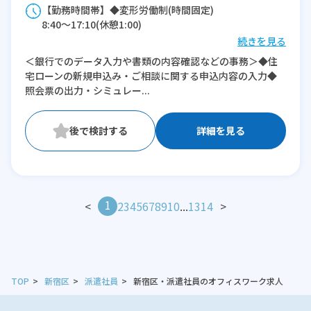
【勤務時間帯】◆変形労働制(時間固定)
8:40〜17:10(休憩1:00)
続きを見る
※残業：1〜5時間程度/月
＜銀行でのデータ入力や書類の内容確認などの事務＞◆住
宅ローンの新規申込み・ご相談に関する申込内容の入力◆
照会票の出力・シミュレー...
詳細を見る
1
<
2
3
4
5
6
7
8
9
10
...
13
14
>
TOP
新宿区
派遣社員
新宿区・派遣社員のオフィスワーク求人