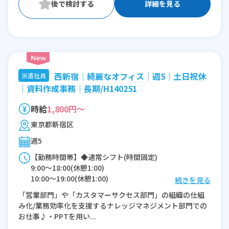
詳細を見る
西新宿│綺麗なオフィス│週5│土日祝休
派遣社員
│資料作成事務│長期/H140251
時給
1,800円～
東京都新宿区
週5
【勤務時間帯】◆通常シフト(時間固定)
9:00〜18:00(休憩1:00)
10:00〜19:00(休憩1:00)
続きを見る
「営業部門」や「カスタマーサクセス部門」の組織の仕組
※残業：0〜20時間程度/月
み化/業務効率化を支援するナレッジマネジメント部門での
お仕事♪・PPTを用い...