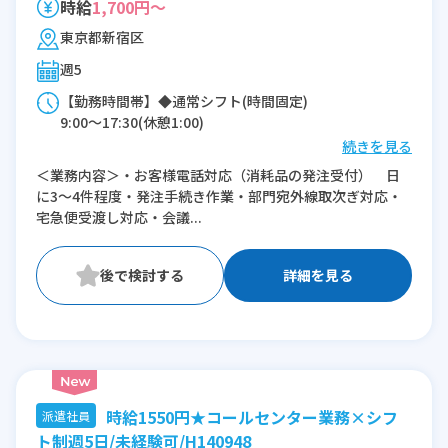
時給
1,700円～
東京都新宿区
週5
【勤務時間帯】◆通常シフト(時間固定)
9:00〜17:30(休憩1:00)
続きを見る
※残業：0時間程度/月
＜業務内容＞・お客様電話対応（消耗品の発注受付） 日
に3～4件程度・発注手続き作業・部門宛外線取次ぎ対応・
宅急便受渡し対応・会議...
詳細を見る
時給1550円★コールセンター業務×シフ
派遣社員
ト制週5日/未経験可/H140948