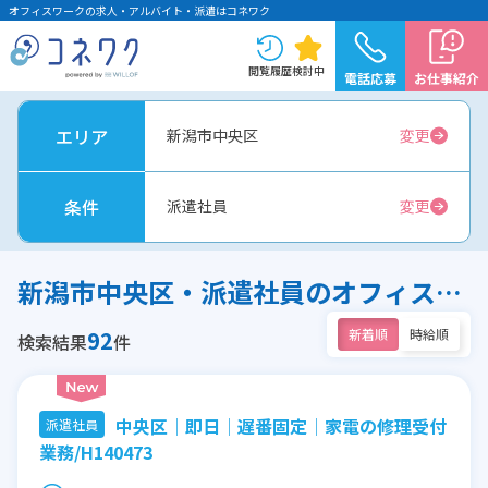
オフィスワークの求人・アルバイト・派遣はコネワク
閲覧履歴
検討中
電話応募
お仕事紹介
エリア
新潟市中央区
変更
条件
派遣社員
変更
新潟市中央区・派遣社員のオフィスワーク求人
92
新着順
時給順
検索結果
件
中央区│即日│遅番固定│家電の修理受付
派遣社員
業務/H140473