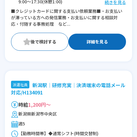
9:00〜17:30(休憩1:00)
続きを見る
11:45〜20:15(休憩1:00)
■クレジットカードに関する支払い依頼業務■・お支払い
が滞っている方への発信業務・お支払いに関する相談対
※残業：5〜10時間程度/月
応・付随する事務処理 など...
詳細を見る
新潟駅｜研修充実｜決済端末の電話メール
派遣社員
対応/H134091
時給
1,200円～
新潟県新潟市中央区
週5
【勤務時間帯】◆通常シフト(時間交替制)