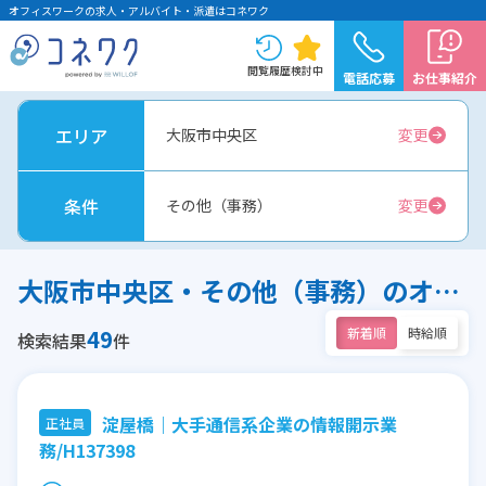
オフィスワークの求人・アルバイト・派遣はコネワク
閲覧履歴
検討中
電話応募
お仕事紹介
エリア
大阪市中央区
変更
条件
その他（事務）
変更
大阪市中央区・その他（事務）のオフィスワーク求人
49
新着順
時給順
検索結果
件
淀屋橋｜大手通信系企業の情報開示業
正社員
務/H137398