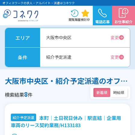
オフィスワークの求人・アルバイト・派遣はコネワク
閲覧履歴
検討中
電話応募
お仕事紹介
エリア
大阪市中央区
変更
条件
紹介予定派遣
変更
大阪市中央区・紹介予定派遣のオフィスワーク求人
8
新着順
時給順
検索結果
件
本町│土日祝日休み│駅直結│企業用
紹介予定派遣
車両のリース契約業務/H133183