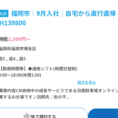
福岡市｜9月入社│自宅から直行直帰│
社員
H139800
時給
2,300円～
福岡県福岡市博多区
週3 , 週4 , 週5
【勤務時間帯】◆通常シフト(時間交替制)
9:00〜18:00(休憩1:00)
続きを見る
※残業：5〜10時間程度/月
業務内容CM放映中の成長サービスである月極駐車場オンライ
案するお仕事です♪訪問先：街の不...