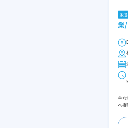
派遣
業/
主な
へ提