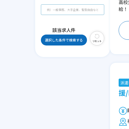
高校
給！
該当求人
件
選択した条件で検索する
リセット
派遣
援/