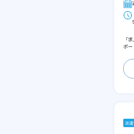
「求
ポー
派遣