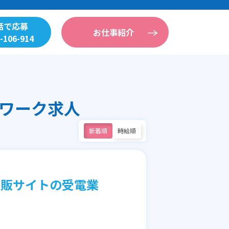
話で応募
お仕事紹介
-106-914
ワーク求人
新着順
時給順
通販サイトの受電業