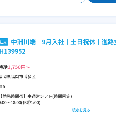
中洲川端│9月入社│土日祝休│進路
社員
H139952
時給
1,750円～
福岡県福岡市博多区
週5
【勤務時間帯】◆通常シフト(時間固定)
9:00〜18:00(休憩1:00)
続きを見る
※残業：10〜25時間程度/月