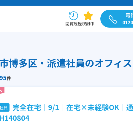
電
0120
閲覧履歴
検討中
市博多区・派遣社員のオフィス
95
件
完全在宅│9/1│在宅×未経験OK│
社員
H140804