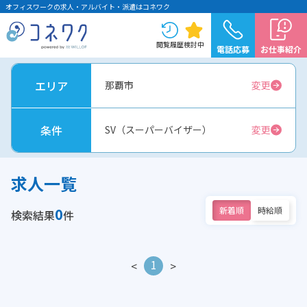
オフィスワークの求人・アルバイト・派遣はコネワク
閲覧履歴
検討中
電話応募
お仕事紹介
エリア
那覇市
変更
条件
SV（スーパーバイザー）
変更
求人一覧
0
新着順
時給順
検索結果
件
1
<
>