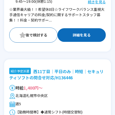
9:45〜19:00(休憩1:15)
続きを見る
☆業界最大級！！希望休8日☆ライフワークバランス重視大
※残業：0〜10時間程度/月
手通信キャリアの料金/契約に関するサポートスタッフ募
集！！料金・契約サポー...
詳細を見る
西11丁目｜平日のみ｜時短｜セキュリ
紹介予定派遣
ティソフトの問合せ対応/H136446
時給
1,400円～
北海道札幌市中央区
週5
【勤務時間帯】◆通常シフト(時間交替制)