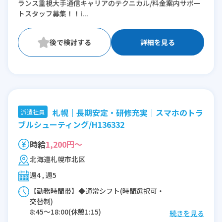
ランス重視大手通信キャリアのテクニカル/料金案内サポー
トスタッフ募集！！i...
※残業：0〜10時間程度/月
詳細を見る
札幌｜長期安定・研修充実｜スマホのトラ
派遣社員
ブルシューティング/H136332
時給
1,200円～
北海道札幌市北区
週4 , 週5
【勤務時間帯】◆通常シフト(時間選択可・
交替制)
8:45〜18:00(休憩1:15)
続きを見る
9:45〜19:00(休憩1:15)