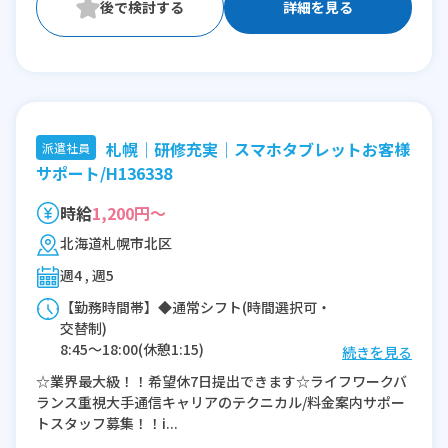
詳細を見る
札幌｜研修充実｜スマホタブレットお客様
派遣社員
サポート/H136338
時給
1,200円～
北海道札幌市北区
週4 , 週5
【勤務時間帯】◆通常シフト(時間選択可・
交替制)
8:45〜18:00(休憩1:15)
続きを見る
9:45〜19:00(休憩1:15)
☆業界最大級！！希望休7日提出できます☆ライフワークバ
10:45〜20:00(休憩1:15)
ランス重視大手通信キャリアのテクニカル/料金案内サポー
トスタッフ募集！！i...
※残業：0〜10時間程度/月