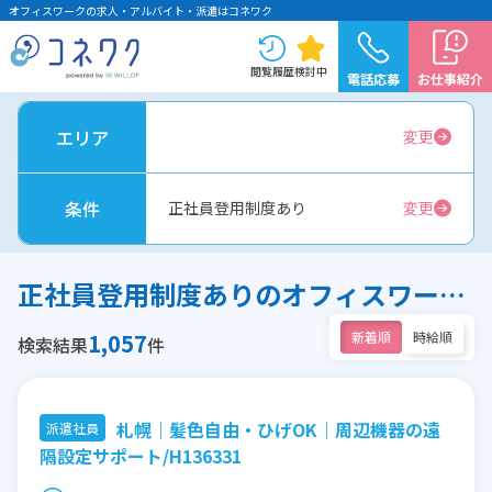
オフィスワークの求人・アルバイト・派遣はコネワク
閲覧履歴
検討中
電話応募
お仕事紹介
エリア
変更
条件
正社員登用制度あり
変更
正社員登用制度ありのオフィスワーク求人
1,057
新着順
時給順
検索結果
件
札幌｜髪色自由・ひげOK｜周辺機器の遠
派遣社員
隔設定サポート/H136331