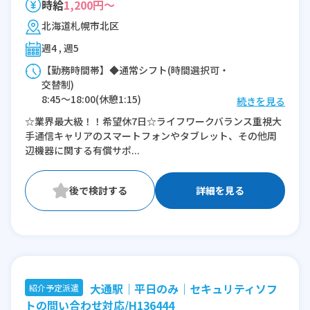
時給
1,200円～
北海道札幌市北区
週4 , 週5
【勤務時間帯】◆通常シフト(時間選択可・
交替制)
8:45〜18:00(休憩1:15)
続きを見る
9:45〜19:00(休憩1:15)
☆業界最大級！！希望休7日☆ライフワークバランス重視大
10:45〜20:00(休憩1:15)
手通信キャリアのスマートフォンやタブレット、その他周
11:45〜21:00(休憩1:15)
辺機器に関する有償サポ...
※残業：0〜10時間程度/月
詳細を見る
大通駅｜平日のみ｜セキュリティソフ
紹介予定派遣
トの問い合わせ対応/H136444