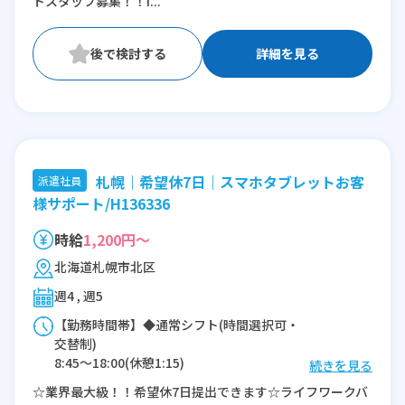
トスタッフ募集！！i...
※残業：0〜10時間程度/月
詳細を見る
札幌｜希望休7日｜スマホタブレットお客
派遣社員
様サポート/H136336
時給
1,200円～
北海道札幌市北区
週4 , 週5
【勤務時間帯】◆通常シフト(時間選択可・
交替制)
8:45〜18:00(休憩1:15)
続きを見る
9:45〜19:00(休憩1:15)
☆業界最大級！！希望休7日提出できます☆ライフワークバ
10:45〜20:00(休憩1:15)