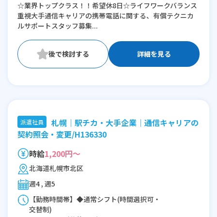
☆業界トップクラス！！希望休8日☆ライフワークバランス
10:45〜20:00(休憩1:15)
重視大手通信キャリアの携帯電話に関する、有償テクニカ
11:45〜21:00(休憩1:15)
ルサポートスタッフ募集...
※残業：0〜10時間程度/月
詳細を見る
札幌｜駅チカ・大手企業｜通信キャリアの
派遣社員
契約照会・変更/H136330
時給
1,200円～
北海道札幌市北区
週4 , 週5
【勤務時間帯】◆通常シフト(時間選択可・
交替制)