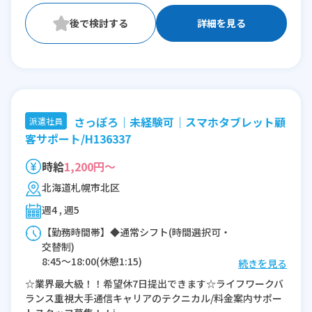
詳細を見る
さっぽろ｜未経験可｜スマホタブレット顧
派遣社員
客サポート/H136337
時給
1,200円～
北海道札幌市北区
週4 , 週5
【勤務時間帯】◆通常シフト(時間選択可・
交替制)
8:45〜18:00(休憩1:15)
続きを見る
9:45〜19:00(休憩1:15)
☆業界最大級！！希望休7日提出できます☆ライフワークバ
10:45〜20:00(休憩1:15)
ランス重視大手通信キャリアのテクニカル/料金案内サポー