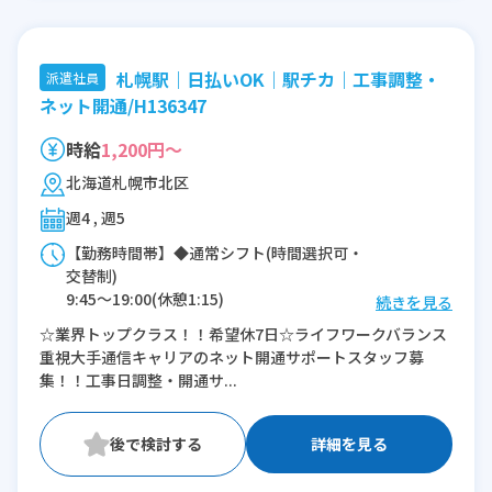
札幌駅｜日払いOK｜駅チカ｜工事調整・
派遣社員
ネット開通/H136347
時給
1,200円～
北海道札幌市北区
週4 , 週5
【勤務時間帯】◆通常シフト(時間選択可・
交替制)
9:45〜19:00(休憩1:15)
続きを見る
☆業界トップクラス！！希望休7日☆ライフワークバランス
※残業：0〜5時間程度/月
重視大手通信キャリアのネット開通サポートスタッフ募
集！！工事日調整・開通サ...
詳細を見る