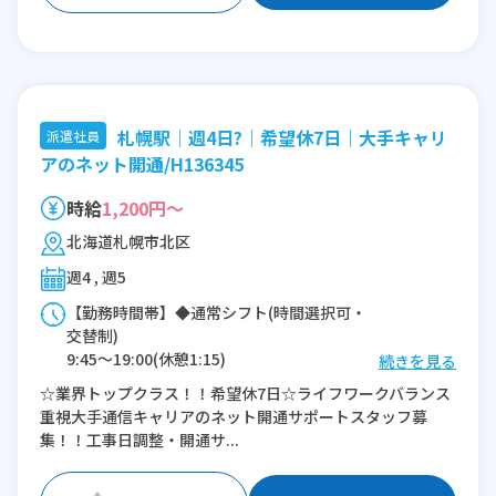
札幌駅｜週4日?｜希望休7日｜大手キャリ
派遣社員
アのネット開通/H136345
時給
1,200円～
北海道札幌市北区
週4 , 週5
【勤務時間帯】◆通常シフト(時間選択可・
交替制)
9:45〜19:00(休憩1:15)
続きを見る
☆業界トップクラス！！希望休7日☆ライフワークバランス
※残業：0〜5時間程度/月
重視大手通信キャリアのネット開通サポートスタッフ募
集！！工事日調整・開通サ...