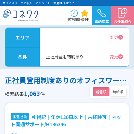
オフィスワークの求人・アルバイト・派遣はコネワク
閲覧履歴
検討中
電話応募
お仕事紹介
エリア
変更
条件
正社員登用制度あり
変更
正社員登用制度ありのオフィスワーク求人
1,063
新着順
時給順
検索結果
件
札幌駅｜年休120日以上｜未経験可｜ネッ
派遣社員
ト開通サポート/H136346