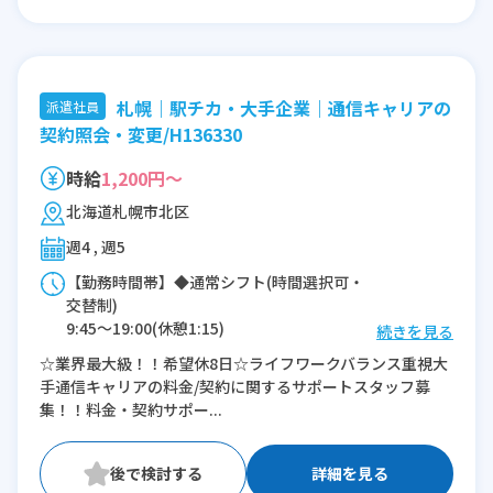
札幌｜駅チカ・大手企業｜通信キャリアの
派遣社員
契約照会・変更/H136330
時給
1,200円～
北海道札幌市北区
週4 , 週5
【勤務時間帯】◆通常シフト(時間選択可・
交替制)
9:45〜19:00(休憩1:15)
続きを見る
☆業界最大級！！希望休8日☆ライフワークバランス重視大
※残業：0〜10時間程度/月
手通信キャリアの料金/契約に関するサポートスタッフ募
集！！料金・契約サポー...
詳細を見る