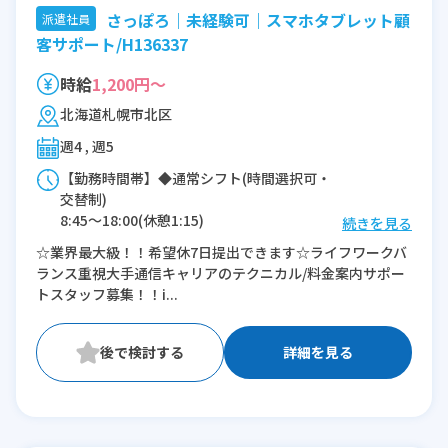
さっぽろ｜未経験可｜スマホタブレット顧
派遣社員
客サポート/H136337
時給
1,200円～
北海道札幌市北区
週4 , 週5
【勤務時間帯】◆通常シフト(時間選択可・
交替制)
8:45〜18:00(休憩1:15)
続きを見る
9:45〜19:00(休憩1:15)
☆業界最大級！！希望休7日提出できます☆ライフワークバ
10:45〜20:00(休憩1:15)
ランス重視大手通信キャリアのテクニカル/料金案内サポー
トスタッフ募集！！i...
※残業：0〜10時間程度/月
詳細を見る