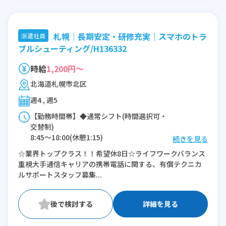
札幌｜長期安定・研修充実｜スマホのトラ
派遣社員
ブルシューティング/H136332
時給
1,200円～
北海道札幌市北区
週4 , 週5
【勤務時間帯】◆通常シフト(時間選択可・
交替制)
8:45〜18:00(休憩1:15)
続きを見る
9:45〜19:00(休憩1:15)
☆業界トップクラス！！希望休8日☆ライフワークバランス
10:45〜20:00(休憩1:15)
重視大手通信キャリアの携帯電話に関する、有償テクニカ
11:45〜21:00(休憩1:15)
ルサポートスタッフ募集...
※残業：0〜10時間程度/月
詳細を見る