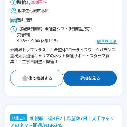
時給
1,200円～
北海道札幌市北区
週4 , 週5
【勤務時間帯】◆通常シフト(時間選択可・
交替制)
9:45〜19:00(休憩1:15)
続きを見る
☆業界トップクラス！！希望休7日☆ライフワークバランス
※残業：0〜5時間程度/月
重視大手通信キャリアのネット開通サポートスタッフ募
集！！工事日調整・開通サ...
詳細を見る
札幌駅｜週4日?｜希望休7日｜大手キャリ
派遣社員
アのネット開通/H136345