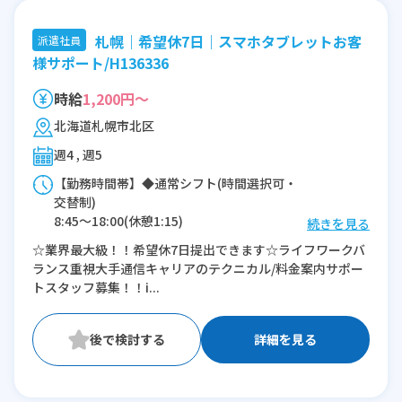
札幌｜希望休7日｜スマホタブレットお客
派遣社員
様サポート/H136336
時給
1,200円～
北海道札幌市北区
週4 , 週5
【勤務時間帯】◆通常シフト(時間選択可・
交替制)
8:45〜18:00(休憩1:15)
続きを見る
9:45〜19:00(休憩1:15)
☆業界最大級！！希望休7日提出できます☆ライフワークバ
10:45〜20:00(休憩1:15)
ランス重視大手通信キャリアのテクニカル/料金案内サポー
トスタッフ募集！！i...
※残業：0〜10時間程度/月
詳細を見る