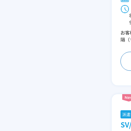
お客
隔（
派遣
SV