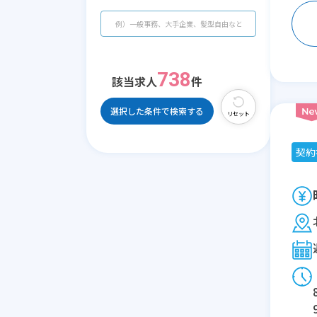
738
該当求人
件
選択した条件で検索する
リセット
契約