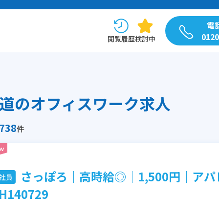
電
0120
閲覧履歴
検討中
道のオフィスワーク求人
738
件
さっぽろ│高時給◎│1,500円│ア
社員
H140729