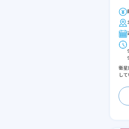
衛星
して