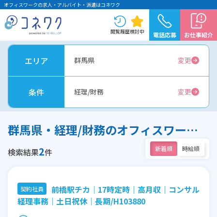
オフィスワークの求人・アルバイト・派遣はコネワク
閲覧履歴
検討中
電話応募
お仕事紹介
エリア
群馬県
変更
条件
経理/財務
変更
群馬県・経理/財務のオフィスワーク求人
2
新着順
時給順
検索結果
件
前橋駅チカ│17時定時｜高月収｜コンサル
契約社員
経理事務│土日祝休│長期/H103880