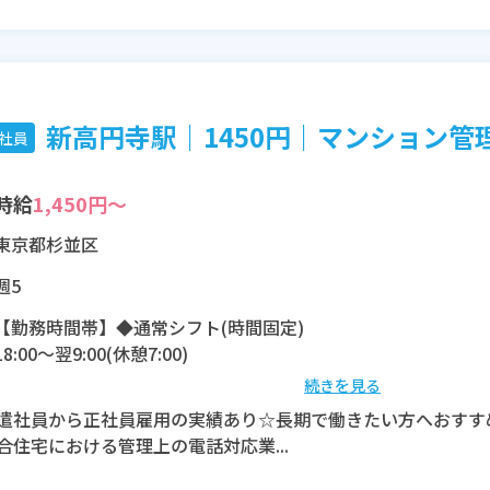
新高円寺駅｜1450円｜マンション管理電
社員
時給
1,450円～
東京都杉並区
週5
【勤務時間帯】◆通常シフト(時間固定)
18:00〜翌9:00(休憩7:00)
続きを見る
※残業：5〜10時間程度/月
遣社員から正社員雇用の実績あり☆長期で働きたい方へおすす
合住宅における管理上の電話対応業...