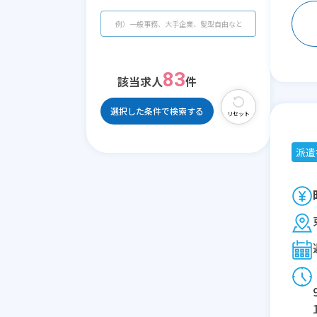
83
該当求人
件
選択した条件で検索する
リセット
派遣