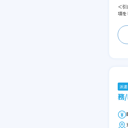
＜引
項を
派遣
務/