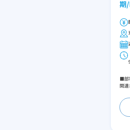
期/
■部
関連