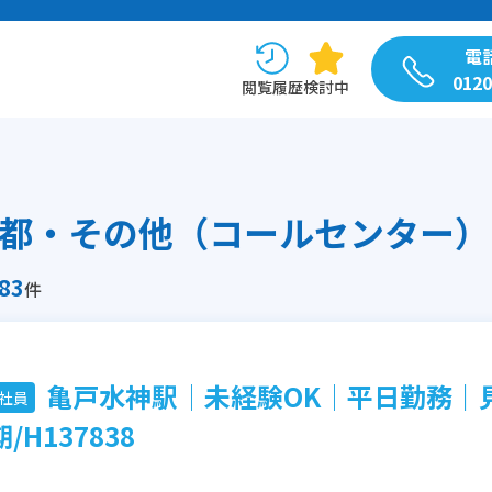
電
0120
閲覧履歴
検討中
83
件
亀戸水神駅│未経験OK│平日勤務｜
社員
/H137838