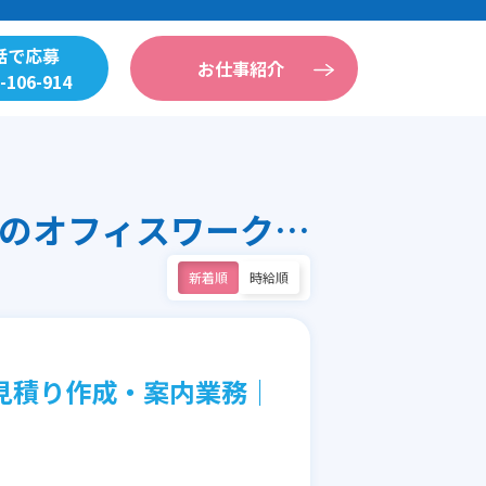
話で応募
お仕事紹介
-106-914
東京都・その他（コールセンター）のオフィスワーク求人
新着順
時給順
見積り作成・案内業務｜