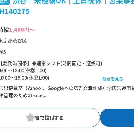
渋谷│未経験OK│土日祝休│営業事
社員
H140275
時給
1,400円～
東京都渋谷区
週5
【勤務時間帯】◆通常シフト(時間固定・選択可)
9:00〜18:00(休憩1:00)
10:00〜19:00(休憩1:00)
続きを見る
告出稿業務（Yahoo!、Googleへの広告文章作成）②広告
※残業：5〜20時間程度/月
管理のためのExce...