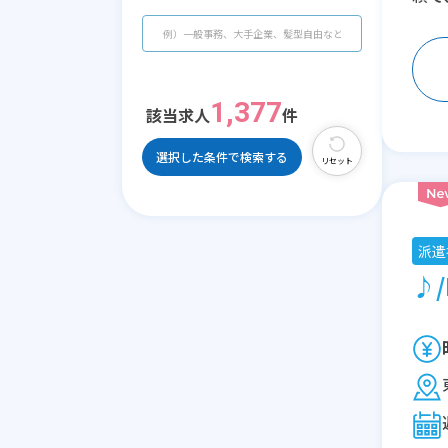
1,377
該当求人
件
選択した条件で検索する
リセット
派遣
♪/