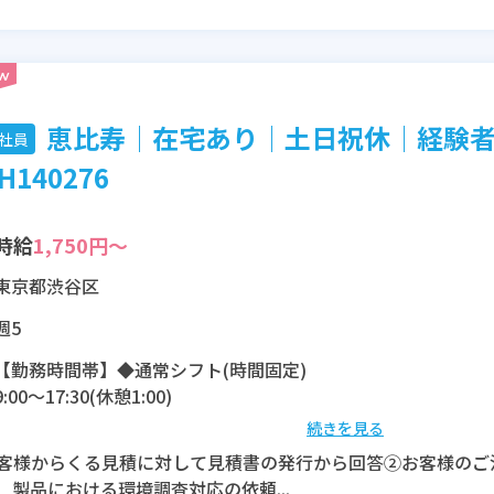
恵比寿│在宅あり│土日祝休│経験
社員
H140276
時給
1,750円～
東京都渋谷区
週5
【勤務時間帯】◆通常シフト(時間固定)
9:00〜17:30(休憩1:00)
続きを見る
※残業：10〜20時間程度/月
客様からくる見積に対して見積書の発行から回答②お客様のご
、製品における環境調査対応の依頼...