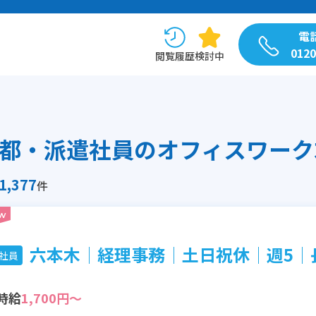
電
0120
閲覧履歴
検討中
都・派遣社員のオフィスワーク
1,377
件
六本木│経理事務│土日祝休│週5│長期
社員
時給
1,700円～