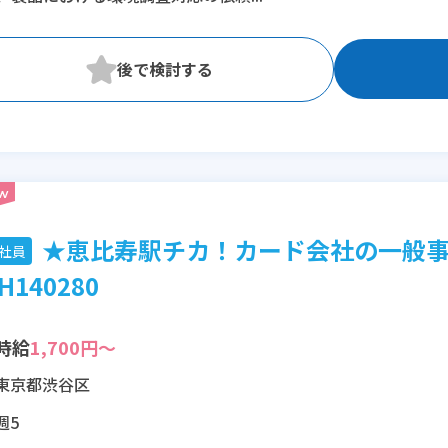
★恵比寿駅チカ！カード会社の一般事務
社員
H140280
時給
1,700円～
東京都渋谷区
週5