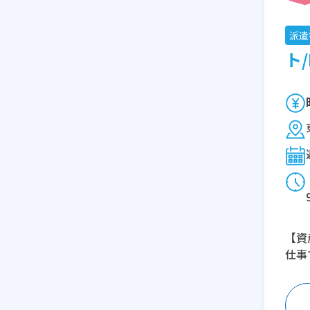
派遣
ト/
【資
仕事