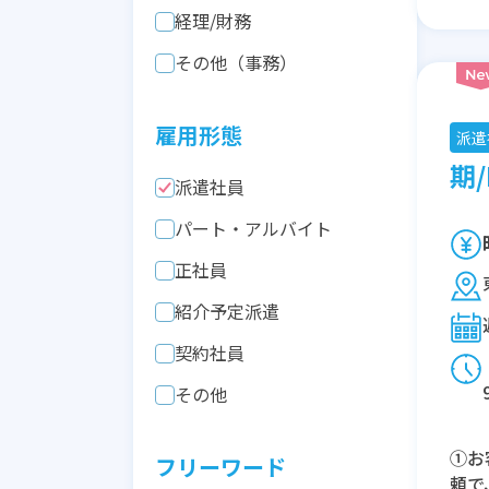
経理/財務
その他（事務）
雇用形態
派遣
期/
派遣社員
パート・アルバイト
正社員
紹介予定派遣
契約社員
その他
①お
フリーワード
頼で