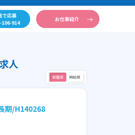
話で応募
お仕事紹介
-106-914
求人
新着順
時給順
/H140268