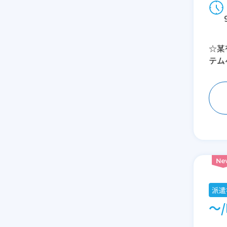
☆某
テム
派遣
～/