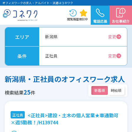
オフィスワークの求人・アルバイト・派遣はコネワク
閲覧履歴
検討中
電話応募
お仕事紹介
エリア
新潟県
変更
条件
正社員
変更
新潟県・正社員のオフィスワーク求人
25
新着順
時給順
検索結果
件
<正社員>建設・土木の個人営業★車通勤可
正社員
×週5勤務！/H139744