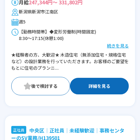
月給
247,344円～ 331,802円
新潟県新潟市江南区
週5
【勤務時間帯】◆変形労働制(時間固定)
8:30〜17:15(休憩1:00)
続きを見る
※残業：0〜27時間程度/月
★経験者の方、大歓迎★ 木造住宅（無添加住宅・規格住宅
など）の設計業務を行っていただきます。お客様のご要望を
もとに住宅のプランニ...
詳細を見る
中央区│正社員│未経験歓迎│事務センタ
正社員
ーのSV業務/H139501