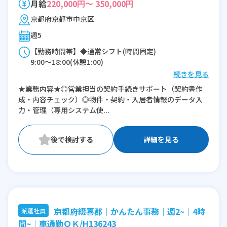
月給
220,000円～ 350,000円
京都府京都市中京区
週5
【勤務時間帯】◆通常シフト(時間固定)
9:00〜18:00(休憩1:00)
続きを見る
※残業：10時間程度/月
★業務内容★◎営業担当の契約手続きサポート（契約書作
成・内容チェック）◎物件・契約・入居者情報のデータ入
力・管理（専用システム使...
詳細を見る
京都府綴喜郡│かんたん事務│週2~│4時
派遣社員
間~│車通勤ＯＫ/H136243