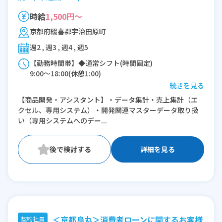
時給
1,500円～
京都府綴喜郡宇治田原町
週2 , 週3 , 週4 , 週5
【勤務時間帯】◆通常シフト(時間固定)
9:00〜18:00(休憩1:00)
続きを見る
※残業：0時間程度/月
【商品開発・アシスタント】・データ集計・売上集計（エ
※時短：9:00～18:00の間で4H
クセル、専用システム）・開発関連マスターデータ取り扱
実働4Hの場合、週5日勤務
い（専用システムへのデー...
詳細を見る
＜京都烏丸＞消費者ローンに関するお客様
契約社員