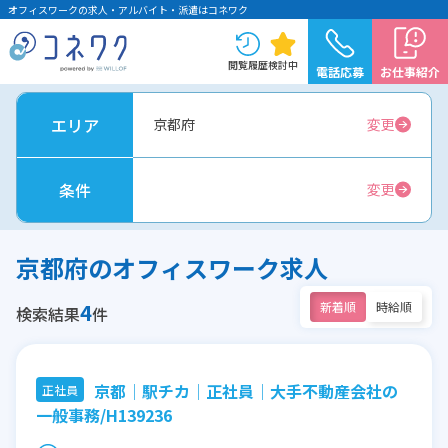
オフィスワークの求人・アルバイト・派遣はコネワク
閲覧履歴
検討中
電話応募
お仕事紹介
エリア
京都府
変更
条件
変更
京都府のオフィスワーク求人
4
新着順
時給順
検索結果
件
京都│駅チカ│正社員│大手不動産会社の
正社員
一般事務/H139236