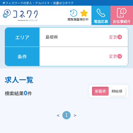
オフィスワークの求人・アルバイト・派遣はコネワク
閲覧履歴
検討中
電話応募
お仕事紹介
エリア
島根県
変更
条件
変更
求人一覧
0
新着順
時給順
検索結果
件
1
<
>