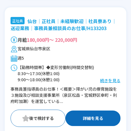
仙台│正社員│未経験歓迎│社員寮あり│
正社員
送迎業務│事務員兼相談員のお仕事/H133203
月給
180,000円～ 220,000円
宮城県仙台市泉区
週5
【勤務時間帯】◆変形労働制(時間交替制)
8:30〜17:30(休憩1:00)
9:00〜18:00(休憩1:00)
続きを見る
9:30〜18:30(休憩1:00)
事務員兼指導員のお仕事！＜概要＞障がい児の療育施設を
３施設及び相談支援事業所（泉区松森・宮城野区幸町・利
※残業：0〜2時間程度/月
府町加瀬）を運営している...
詳細を見る