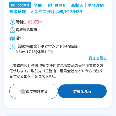
名取│正社員登用│高収入│受発注経
紹介予定派遣
験者歓迎│入金や受発注事務/H139439
時給
1,650円～
宮城県名取市
週5
【勤務時間帯】◆通常シフト(時間固定)
8:30〜17:15(休憩1:00)
続きを見る
※残業：0〜20時間程度/月
【業務内容】建設現場で使用される製品の受発注業務をお
任せします。取引先（工務店・建設会社など）からの注文
受付から出荷手配までを担...
詳細を見る