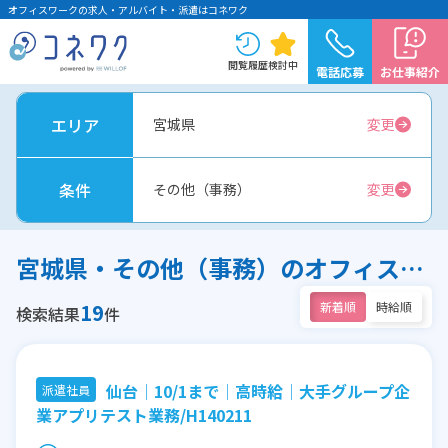
オフィスワークの求人・アルバイト・派遣はコネワク
閲覧履歴
検討中
電話応募
お仕事紹介
エリア
宮城県
変更
条件
その他（事務）
変更
宮城県・その他（事務）のオフィスワーク求人
19
新着順
時給順
検索結果
件
仙台│10/1まで│高時給│大手グループ企
派遣社員
業アプリテスト業務/H140211