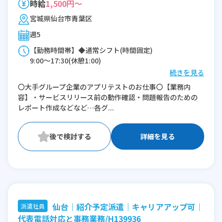
時給
1,500円～
宮城県仙台市青葉区
週5
【勤務時間帯】◆通常シフト(時間固定)
9:00〜17:30(休憩1:00)
続きを見る
※残業：0〜10時間程度/月
〇大手グループ企業のアプリテストのお仕事〇【業務内
容】・サービスリリース前の動作確認・問題報告のための
レポート作成などなど…各グ...
詳細を見る
仙台│紹介予定派遣│キャリアアップ可│
派遣社員
代表電話対応と事務業務/H139936