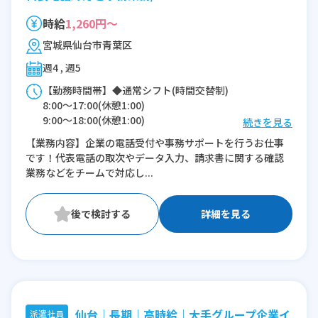
時給
1,260円～
宮城県仙台市青葉区
週4 , 週5
【勤務時間帯】◆通常シフト(時間交替制)
8:00〜17:00(休憩1:00)
9:00〜18:00(休憩1:00)
続きを見る
9:30〜18:30(休憩1:00)
【業務内容】企業の電話受付や事務サポートを行うお仕事
11:00〜20:00(休憩1:00)
です！代表電話の取次やデータ入力、請求書に関する確認
業務などをチームで対応し...
※残業：0〜20時間程度/月
詳細を見る
仙台│長期│高時給│大手グループ企業イ
派遣社員