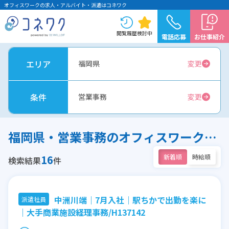
オフィスワークの求人・アルバイト・派遣はコネワク
閲覧履歴
検討中
電話応募
お仕事紹介
エリア
福岡県
変更
条件
営業事務
変更
福岡県・営業事務のオフィスワーク求人
16
新着順
時給順
検索結果
件
中洲川端｜7月入社｜駅ちかで出勤を楽に
派遣社員
｜大手商業施設経理事務/H137142