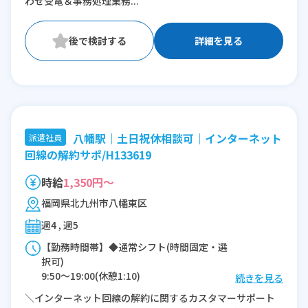
わせ受電＆事務処理業務...
詳細を見る
八幡駅｜土日祝休相談可｜インターネット
派遣社員
回線の解約サポ/H133619
時給
1,350円～
福岡県北九州市八幡東区
週4 , 週5
【勤務時間帯】◆通常シフト(時間固定・選
択可)
9:50〜19:00(休憩1:10)
続きを見る
＼インターネット回線の解約に関するカスタマーサポート
※残業：5〜10時間程度/月