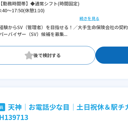
【勤務時間帯】◆通常シフト(時間固定)
8:40〜17:50(休憩1:10)
続きを見る
※残業：0〜1時間程度/月
経験からSV（管理者）を目指せる！／大手生命保険会社の契
※時短：7時間～ご相談OK!
パーバイザー（SV）候補を募集...
天神│お電話少な目│土日祝休＆駅チ
員
H139713