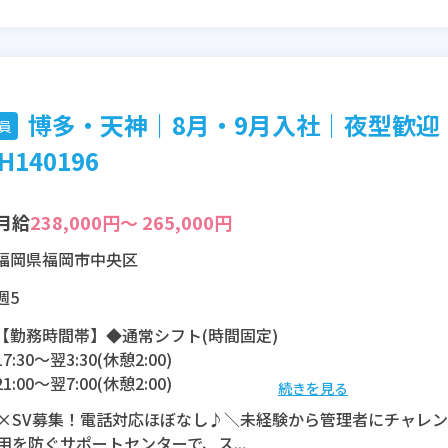
博多・天神｜8月・9月入社｜夜型歓迎
員
H140196
月給
238,000円～ 265,000円
福岡県福岡市中央区
週5
【勤務時間帯】◆通常シフト(時間固定)
17:30〜翌3:30(休憩2:00)
21:00〜翌7:00(休憩2:00)
続きを見る
×SV募集！電話対応ほぼなし♪＼未経験から管理者にチャレ
※残業：0〜20時間程度/月
用を防ぐサポートセンターで、ス...