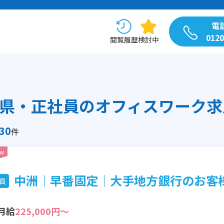
電
0120
閲覧履歴
検討中
県・正社員のオフィスワーク求
30
件
中洲│早番固定│大手地方銀行のお客様サ
員
月給
225,000円～