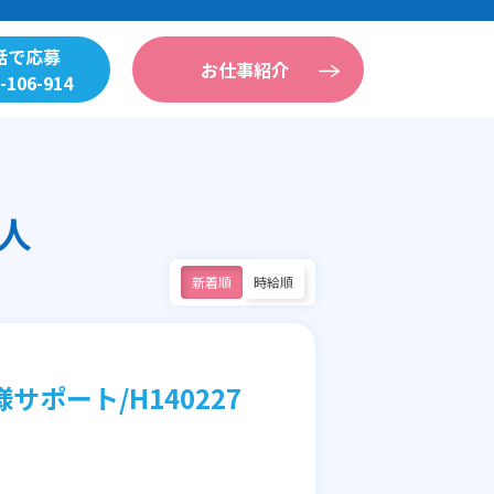
話で応募
お仕事紹介
-106-914
人
新着順
時給順
ポート/H140227