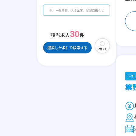
30
該当求人
件
選択した条件で検索する
リセット
正社
業務