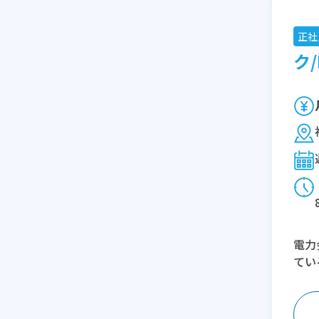
正社
ク/
電力
てい