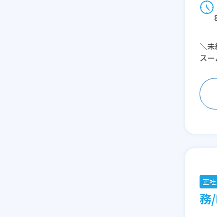
＼未
スー
正社
務/