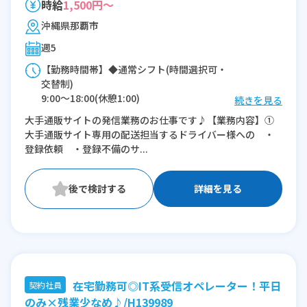
時給
1,500円～
沖縄県那覇市
週5
【勤務時間帯】◆通常シフト(時間選択可・
交替制)
9:00〜18:00(休憩1:00)
続きを見る
大手通販サイトの発信業務のお仕事です♪【業務内容】①
※残業：10時間程度/月
大手通販サイト専用の配送担当するドライバー様への ・
登録依頼 ・登録不備のサ...
詳細を見る
在宅勤務可◎IT系受信オペレーター！平日
契約社員
のみ×残業少なめ♪/H139989