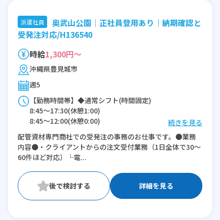
奥武山公園｜正社員登用あり｜納期確認と
派遣社員
受発注対応/H136540
時給
1,300円～
沖縄県豊見城市
週5
【勤務時間帯】◆通常シフト(時間固定)
8:45〜17:30(休憩1:00)
8:45〜12:00(休憩0:00)
続きを見る
配管資材専門商社での受発注の事務のお仕事です。●業務
※残業：5〜15時間程度/月
内容●・クライアントからの注文受付業務（1日全体で30～
60件ほど対応）└電...
詳細を見る