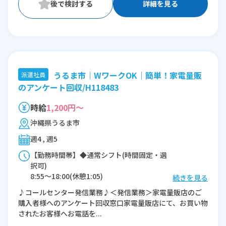
詳細を見る
うるま市｜WワークOK｜簡単！家電量販
派遣社員
のアンケート回収/H118483
時給
1,200円～
沖縄県うるま市
週4 , 週5
【勤務時間帯】◆通常シフト(時間固定・選
択可)
8:55〜18:00(休憩1:05)
続きを見る
♪コールセンター発信業務♪＜発信業務＞家電量販店のご
※残業：15〜20時間程度/月
購入者様へのアンケート回収窓口家電量販店にて、お買い物
※時短：シフト要相談
されたお客様へお電話を...