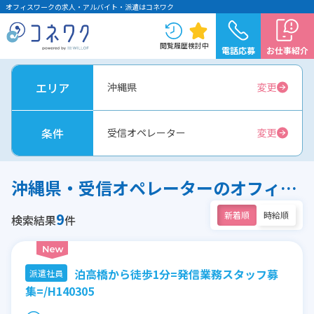
オフィスワークの求人・アルバイト・派遣はコネワク
閲覧履歴
検討中
電話応募
お仕事紹介
エリア
沖縄県
変更
条件
受信オペレーター
変更
沖縄県・受信オペレーターのオフィスワーク求人
9
新着順
時給順
検索結果
件
泊高橋から徒歩1分=発信業務スタッフ募
派遣社員
集=/H140305