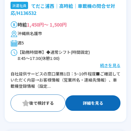
てだこ浦西｜高時給｜車載機の問合せ対
派遣社員
応/H136532
時給
1,450円～ 1,500円
沖縄県名護市
週5
【勤務時間帯】◆通常シフト(時間固定)
8:45〜17:30(休憩1:00)
続きを見る
※残業：0〜10時間程度/月
自社提供サービスの窓口業務1日：5~10件程度■ご確認して
いただく内容→お客様情報（営業所名・連絡先情報）、車
載機登録情報（設定...
詳細を見る