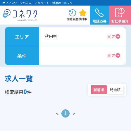
オフィスワークの求人・アルバイト・派遣はコネワク
閲覧履歴
検討中
電話応募
お仕事紹介
エリア
秋田県
変更
条件
変更
求人一覧
0
新着順
時給順
検索結果
件
1
<
>