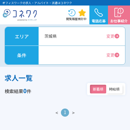
オフィスワークの求人・アルバイト・派遣はコネワク
閲覧履歴
検討中
電話応募
お仕事紹介
エリア
茨城県
変更
条件
変更
求人一覧
0
新着順
時給順
検索結果
件
1
<
>