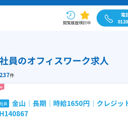
電
0120
閲覧履歴
検討中
社員のオフィスワーク求人
237
件
金山│長期│時給1650円│クレジ
社員
H140867