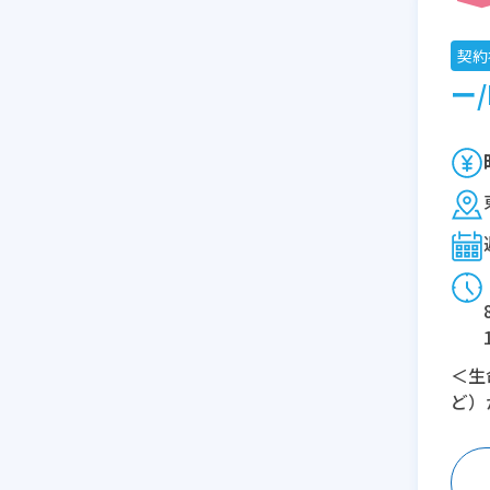
契約
ー/
＜生
ど）