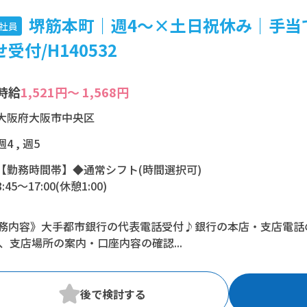
堺筋本町｜週4～×土日祝休み｜手当
社員
受付/H140532
時給
1,521円～ 1,568円
大阪府大阪市中央区
週4 , 週5
【勤務時間帯】◆通常シフト(時間選択可)
8:45〜17:00(休憩1:00)
※残業：5〜15時間程度/月
務内容》大手都市銀行の代表電話受付♪銀行の本店・支店電話
※時短：・【時短・週4日勤務応相談】
M、支店場所の案内・口座内容の確認...
・8:45-17:00かつ週４日
→週休日は曜日固定。火・水・木のいずれかで要相談（月・金
・8:45-16:00かつ週5日勤務