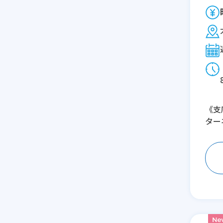
《支
ター