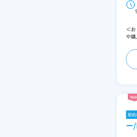
＜お
や購
契約
ー/