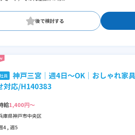
※残業：0〜10時間程度/月
神戸三宮｜週4日～OK｜おしゃれ家
社員
対応/H140383
時給
1,400円～
兵庫県神戸市中央区
週4 , 週5