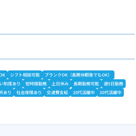
OK
シフト相談可能
ブランクOK（長期休暇後でもOK）
い制度あり
短時間勤務
土日休み
長期勤務可能
週5日勤務
所あり
社会保険あり
交通費支給
20代活躍中
30代活躍中