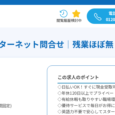
電
0120
閲覧履歴
検討中
ーネット問合せ│残業ほぼ無し│
この求人のポイント
◇日払いOK！すぐに現金受取
◇年休120日以上でプライベー
◇有給休暇も取りやすい職場環
◇優待サービスで毎日がお得に
間固定)
◇英語力不要で安心してスター