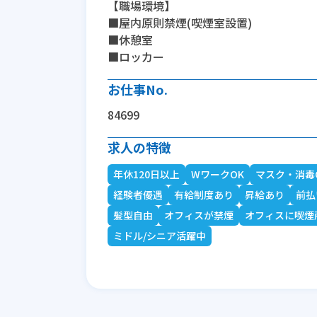
【職場環境】
■屋内原則禁煙(喫煙室設置)
■休憩室
■ロッカー
お仕事No.
84699
求人の特徴
年休120日以上
WワークOK
マスク・消毒
経験者優遇
有給制度あり
昇給あり
前払
髪型自由
オフィスが禁煙
オフィスに喫煙
ミドル/シニア活躍中