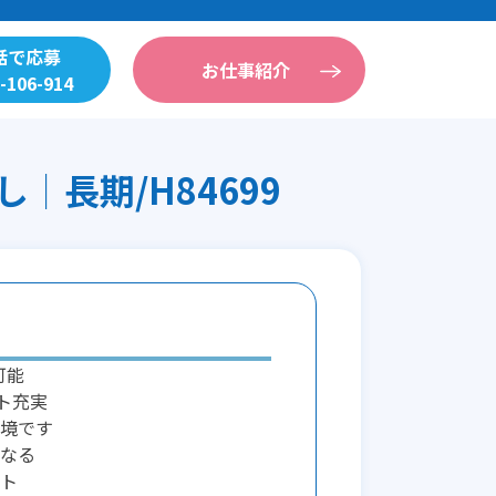
話で応募
お仕事紹介
-106-914
長期/H84699
可能
ト充実
境です
なる
ト