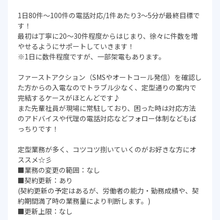
1日80件～100件の電話対応/1件あたり3～5分が最終目標で
す！
最初は丁寧に20～30件程度からはじまり、徐々に件数を増
やせるようにサポートしていきます！
※1日に数件程度ですが、一部架電もあります。
ファーストアクション（SMSやオートコール発信）を確認し
た方からの入電なのでトラブル少なく、定型通りの案内で
完結するケースがほとんどです♪
また先輩社員が現場に常駐しており、困った時は対応方法
のアドバイスや代理の電話対応などフォロー体制などもば
っちりです！
定型業務が多く、コツコツ捌いていくのがお好きな方にオ
ススメ☆彡
■業務の変更の範囲：なし
■契約更新：あり
(契約更新の予定はあるが、労働者の能力・勤務成績や、契
約期間満了時の業務量により判断します。)
■更新上限：なし