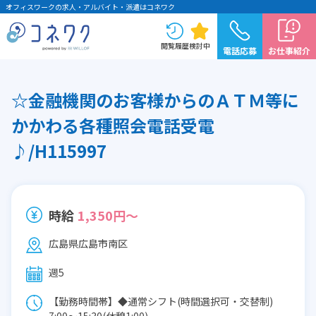
オフィスワークの求人・アルバイト・派遣はコネワク
閲覧履歴
検討中
電話応募
お仕事紹介
☆金融機関のお客様からのＡＴＭ等に
かかわる各種照会電話受電
♪/H115997
時給
1,350円～
広島県広島市南区
週5
【勤務時間帯】◆通常シフト(時間選択可・交替制)