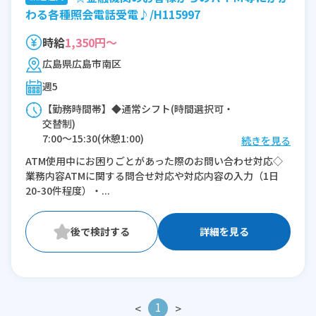
わる各種照会電話受電♪/H115997
時給
1,350円～
広島県広島市南区
週5
【勤務時間帯】◆通常シフト(時間選択可・
交替制)
7:00〜15:30(休憩1:00)
続きを見る
8:00〜16:30(休憩1:00)
ATM使用中にお困りごとがあった際のお問い合わせ対応◇
8:30〜17:00(休憩1:00)
業務内容ATMに関する問合せ対応や対応内容の入力（1日
9:30〜18:00(休憩1:00)
20-30件程度）・...
10:30〜19:00(休憩1:00)
11:30〜20:00(休憩1:00)
12:00〜20:30(休憩1:00)
詳細を見る
12:30〜21:00(休憩1:00)
※残業：0〜5時間程度/月
1
<
>