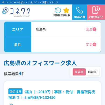
オフィスワークの求人・アルバイト・派遣はコネワク
閲覧履歴
検討中
電話応募
お仕事紹介
エリア
広島県
変更
条件
変更
広島県のオフィスワーク求人
4
新着順
時給順
検索結果
件
福山│~2010円│事務・受付│資格取得支
派遣社員
援あり│土日祝休/H132450